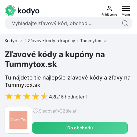
Prihlásenie
Menu
Kodyo.sk
Zľavové kódy a kupóny
Tummytox.sk
Zľavové kódy a kupóny na
Tummytox.sk
Tu nájdete tie najlepšie zľavové kódy a zľavy na
Tummytox.sk
★
★
★
★
★
4.8
z
16 hodnotení
Sledovať
Zdielať
Do obchodu