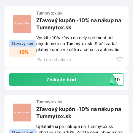
Tummytox.sk
Zľavový kupón -10% na nákup na
Tummytox.sk
Využite 10% zľavu na celý sortiment pri
objednávke na Tummytox.sk. Stačí zadať
Zľavový kód
platný kupón v košíku a cena sa automaticky
-10%
upraví.
Platí do odvolania
Získajte kód
AJ10
Tummytox.sk
Zľavový kupón -10% na nákup na
Tummytox.sk
Uplatnite si pri nákupe na Tummytox.sk
výhodnú zľavu 10%. Znížte cenu objednávky
Zľavový kód