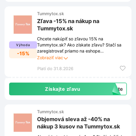
Tummytox.sk
Zľava -15% na nákup na
Tummytox.sk
Chcete nakúpiť so zľavou 15% na
Tummytox.sk? Ako získate zľavu? Stačí sa
Výhoda
zaregistrovať priamo na eshope
-15%
Tummytox.sk. Po úspešnej registrácii sa
Zobraziť viac
zľava aktivuje úplne automaticky.
Platí do 31.8.2026
Získajte zľavu
exte
Tummytox.sk
Objemová sleva až -40% na
nákup 3 kusov na Tummytox.sk