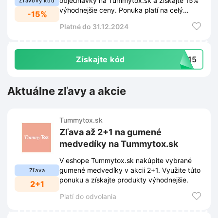
objednávky na Tummytox.sk a získajte 15%
Zľavový kód
výhodnejšie ceny. Ponuka platí na celý
-15%
sortiment produktov dostupných v e-shope.
Platné do 31.12.2024
Získajte kód
VZ15
Aktuálne zľavy a akcie
Tummytox.sk
Zľava až 2+1 na gumené
medvedíky na Tummytox.sk
V eshope Tummytox.sk nakúpite vybrané
gumené medvedíky v akcii 2+1. Využite túto
Zľava
ponuku a získajte produkty výhodnejšie.
2+1
Platí do odvolania