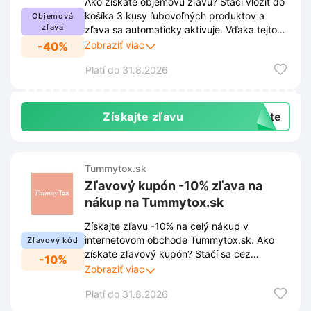
Ako získate objemovú zľavu? Stačí vložiť do
košíka 3 kusy ľubovoľných produktov a
Objemová
zľava
zľava sa automaticky aktivuje. Vďaka tejto
akcii môžete ušetriť až 40% z celkovej ceny
Zobraziť viac
-40%
nákupu na Tummytox.sk. Viac informácií
Platí do 31.8.2026
nájdete v odkaze.
Získajte zľavu
exte
Tummytox.sk
Zľavový kupón -10% zľava na
nákup na Tummytox.sk
Získajte zľavu -10% na celý nákup v
internetovom obchode Tummytox.sk. Ako
Zľavový kód
získate zľavový kupón? Stačí sa cez
-10%
vyskakovacie okno na stránke prihlásiť k
Zobraziť viac
odberu newslettera. Vďaka tejto registrácii
Platí do 31.8.2026
vám neuniknú žiadne novinky, zľavy ani
exkluzívne ponuky.