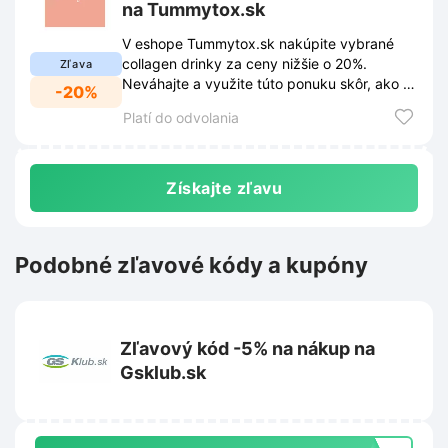
na Tummytox.sk
V eshope Tummytox.sk nakúpite vybrané
collagen drinky za ceny nižšie o 20%.
Zľava
Neváhajte a využite túto ponuku skôr, ako sa
-20%
vypredajú skladové zásoby.
Platí do odvolania
Získajte zľavu
Podobné zľavové kódy a kupóny
Zľavový kód -5% na nákup na
Gsklub.sk