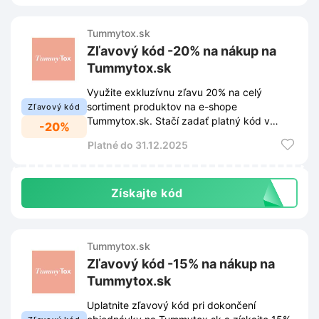
Tummytox.sk
Zľavový kód -20% na nákup na
Tummytox.sk
Využite exkluzívnu zľavu 20% na celý
sortiment produktov na e-shope
Zľavový kód
Tummytox.sk. Stačí zadať platný kód v
-20%
košíku a cena objednávky sa automaticky
Platné do 31.12.2025
zníži.
Získajte kód
Tummytox.sk
Zľavový kód -15% na nákup na
Tummytox.sk
Uplatnite zľavový kód pri dokončení