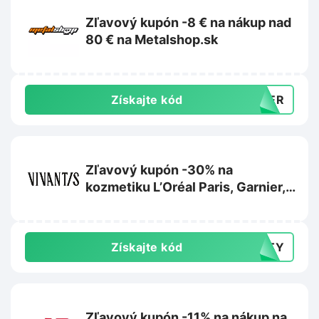
Zľavový kupón -8 € na nákup nad
80 € na Metalshop.sk
Získajte kód
MMER
Zľavový kupón -30% na
kozmetiku L’Oréal Paris, Garnier,
Maybelline alebo Mixa na
Vivantis.sk
Získajte kód
AUTY
Zľavový kupón -11% na nákup na