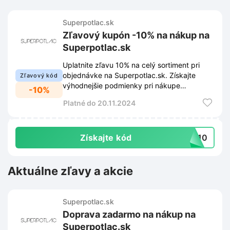
Superpotlac.sk
Zľavový kupón -10% na nákup na
Superpotlac.sk
Uplatnite zľavu 10% na celý sortiment pri
objednávke na Superpotlac.sk. Získajte
Zľavový kód
výhodnejšie podmienky pri nákupe
-10%
obľúbených produktov vďaka tomuto
Platné do 20.11.2024
kupónu.
Získajte kód
CE10
Aktuálne zľavy a akcie
Superpotlac.sk
Doprava zadarmo na nákup na
Superpotlac.sk