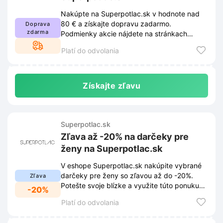
Nakúpte na Superpotlac.sk v hodnote nad
80 € a získajte dopravu zadarmo.
Doprava
zdarma
Podmienky akcie nájdete na stránkach
obchodu. Obchod si vyhradzuje právo na
Platí do odvolania
zmenu podmienok.
Získajte zľavu
Superpotlac.sk
Zľava až -20% na darčeky pre
ženy na Superpotlac.sk
V eshope Superpotlac.sk nakúpite vybrané
darčeky pre ženy so zľavou až do -20%.
Zľava
Potešte svoje blízke a využite túto ponuku
-20%
ešte dnes.
Platí do odvolania