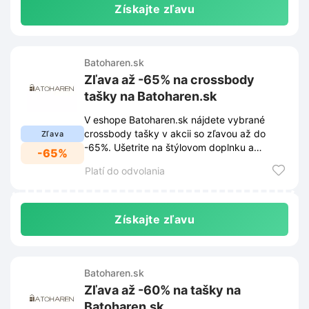
Získajte zľavu
Batoharen.sk
Zľava až -65% na crossbody
tašky na Batoharen.sk
V eshope Batoharen.sk nájdete vybrané
crossbody tašky v akcii so zľavou až do
Zľava
-65%. Ušetrite na štýlovom doplnku a
-65%
vyberte si z ponuky ešte dnes.
Platí do odvolania
Získajte zľavu
Batoharen.sk
Zľava až -60% na tašky na
Batoharen.sk