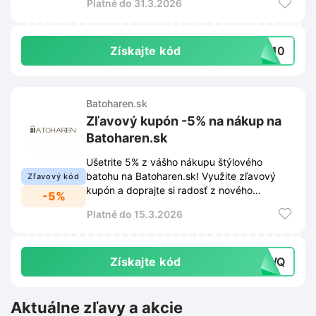
Platné do 31.3.2026
Získajte kód
S10
Batoharen.sk
Zľavový kupón -5% na nákup na
Batoharen.sk
Ušetrite 5% z vášho nákupu štýlového
batohu na Batoharen.sk! Využite zľavový
Zľavový kód
kupón a doprajte si radosť z nového
-5%
spoločníka na cesty za výhodnejšiu cenu.
Platné do 15.3.2026
Získajte kód
RRWQ
Aktuálne zľavy a akcie