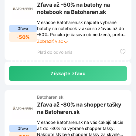
Zľava až -50% na batohy na
notebook na Batoharen.sk
V eshope Batoharen.sk nájdete vybrané
batohy na notebook v akcii so zľavou až do
Zľava
-50%. Ponuka je časovo obmedzená, preto
-50%
neváhajte a vyberte si svoj nový batoh ešte
Zobraziť viac
dnes!
Platí do odvolania
Získajte zľavu
Batoharen.sk
Zľava až -80% na shopper tašky
na Batoharen.sk
V eshope Batoharen.sk na vás čakajú akcie
až do -80% na vybrané shopper tašky.
Zľava
Nakúpte štýlové shopper tašky za skvelé