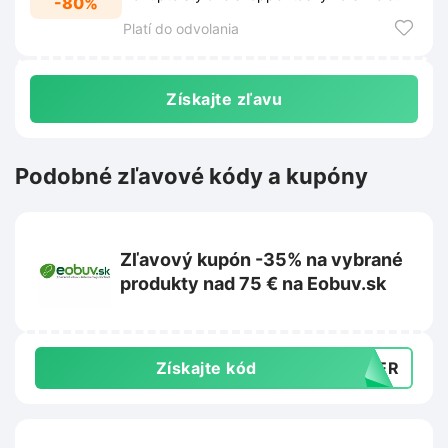
-80%
ceny v našej akcii.
Platí do odvolania
Získajte zľavu
Podobné zľavové kódy a kupóny
Zľavový kupón -35% na vybrané
produkty nad 75 € na Eobuv.sk
Získajte kód
MMER