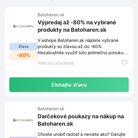
Batoharen.sk
Výpredaj až -80% na vybrané
produkty na Batoharen.sk
V eshope Batoharen.sk nájdete vybrané
produkty so zľavou až do -80%.
Zľava
Nezabudnite využiť túto jedinečnú ponuku a
-80%
ušetrite pri nákupe batohov a príslušenstva.
Platí do odvolania
Získajte zľavu
Batoharen.sk
Darčekové poukazy na nákup na
Batoharen.sk
Chcete urobiť radosť a neviete ako? Darujte