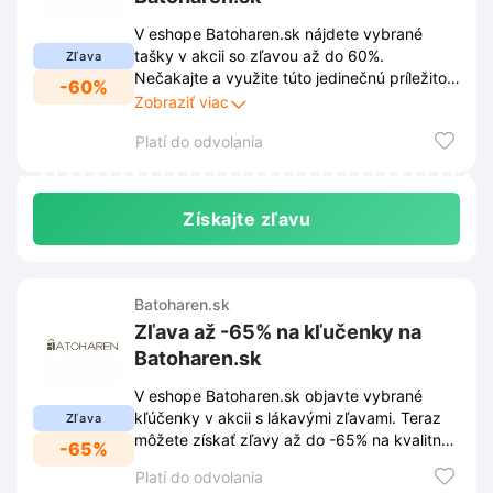
V eshope Batoharen.sk nájdete vybrané
tašky v akcii so zľavou až do 60%.
Zľava
Nečakajte a využite túto jedinečnú príležitosť
-60%
na nákup kvalitnej tašky za skvelú cenu.
Zobraziť viac
Platí do odvolania
Získajte zľavu
Batoharen.sk
Zľava až -65% na kľučenky na
Batoharen.sk
V eshope Batoharen.sk objavte vybrané
kľúčenky v akcii s lákavými zľavami. Teraz
Zľava
môžete získať zľavy až do -65% na kvalitné
-65%
kľúčenky.
Platí do odvolania