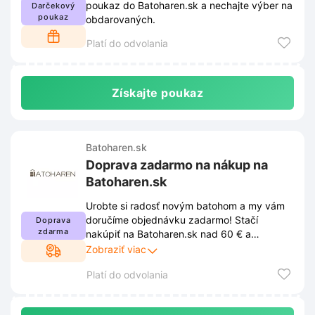
poukaz do Batoharen.sk a nechajte výber na
Darčekový
poukaz
obdarovaných.
Platí do odvolania
Získajte poukaz
Batoharen.sk
Doprava zadarmo na nákup na
Batoharen.sk
Urobte si radosť novým batohom a my vám
doručíme objednávku zadarmo! Stačí
Doprava
zdarma
nakúpiť na Batoharen.sk nad 60 € a
poštovné máte na nás. Podmienky akcie
Zobraziť viac
nájdete na našom webe.
Platí do odvolania