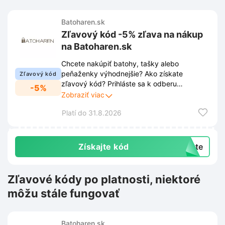
Batoharen.sk
Zľavový kód -5% zľava na nákup
na Batoharen.sk
Chcete nakúpiť batohy, tašky alebo
peňaženky výhodnejšie? Ako získate
Zľavový kód
zľavový kód? Prihláste sa k odberu
-5%
newslettera Batoharen.sk cez vyskakovacie
Zobraziť viac
okno a automaticky získate zľavu -5% na
Platí do 31.8.2026
Váš nákup. Buďte v obraze o všetkých
novinkách, zľavách a exkluzívnych
ponukách priamo vo Vašej emailovej
schránke.
Získajte kód
exte
Zľavové kódy po platnosti, niektoré
môžu stále fungovať
Batoharen.sk