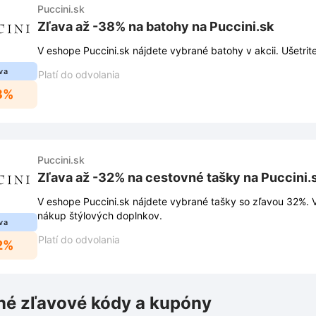
Puccini.sk
Zľava až -38% na batohy na Puccini.sk
V eshope Puccini.sk nájdete vybrané batohy v akcii. Ušetrit
va
Platí do odvolania
8%
Puccini.sk
Zľava až -32% na cestovné tašky na Puccini.
V eshope Puccini.sk nájdete vybrané tašky so zľavou 32%. V
nákup štýlových doplnkov.
va
Platí do odvolania
2%
é zľavové kódy a kupóny