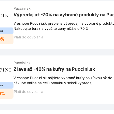
Puccini.sk
Výpredaj až -70% na vybrané produkty na Puc
V eshope Puccini.sk prebieha výpredaj na vybrané produkty
Nakupujte teraz a využite ceny nižšie o 70 %.
va
Platí do odvolania
0%
Puccini.sk
Zľava až -40% na kufry na Puccini.sk
V eshope Puccini.sk nájdete vybrané kufry so zľavou až do -
nákupe online na celú ponuku v sekcii výpredaj.
va
Platí do odvolania
0%