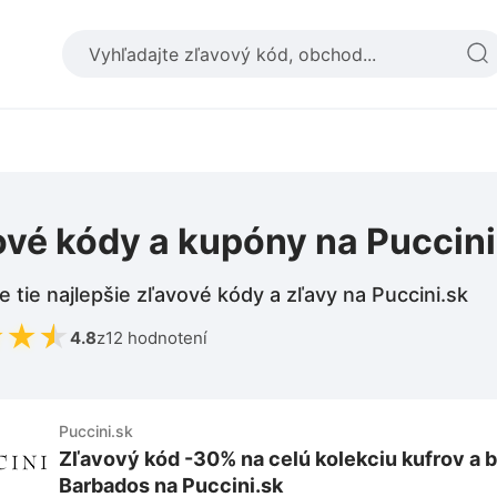
ové kódy a kupóny na Puccini
e tie najlepšie zľavové kódy a zľavy na Puccini.sk
★
★
★
4.8
z
12 hodnotení
Puccini.sk
Zľavový kód -30% na celú kolekciu kufrov a 
Barbados na Puccini.sk