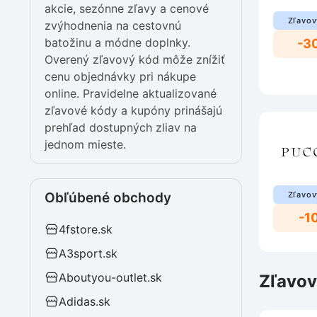
akcie, sezónne zľavy a cenové
Zľavov
zvýhodnenia na cestovnú
batožinu a módne doplnky.
-3
Overený zľavový kód môže znížiť
cenu objednávky pri nákupe
online. Pravidelne aktualizované
zľavové kódy a kupóny prinášajú
prehľad dostupných zliav na
jednom mieste.
Obľúbené obchody
Zľavov
-1
4fstore.sk
A3sport.sk
Aboutyou-outlet.sk
Zľavov
Adidas.sk