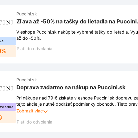
Puccini.sk
Zľava až -50% na tašky do lietadla na Puccini
V eshope Puccini.sk nakúpite vybrané tašky do lietadla. Vyu
až do -50%.
va
Platí do odvolania
0%
Puccini.sk
Doprava zadarmo na nákup na Puccini.sk
Pri nákupe nad 79 € získate v eshope Puccini.sk dopravu z
tejto akcie je nutné dodržať podmienky obchodu. Tieto prav
 zdarma
a môžu sa meniť.
Zobraziť viac
Platí do odvolania