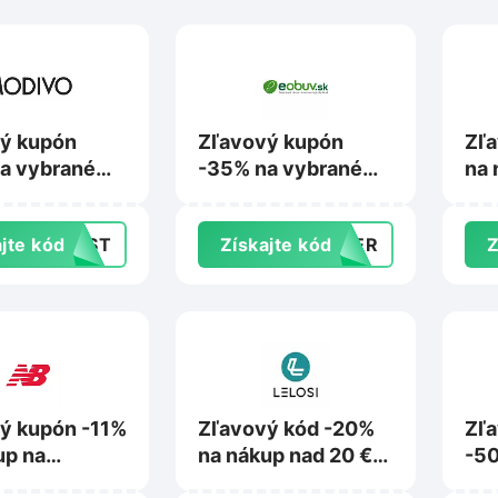
ý kupón
Zľavový kupón
Zľa
a vybrané
-35% na vybrané
na 
ty nad 79 €
produkty nad 75 €
na 
ivo.sk
na Eobuv.sk
jte kód
LAST
Získajte kód
MMER
Z
ý kupón -11%
Zľavový kód -20%
Zľ
up na
na nákup nad 20 €
-50
ance.sk
na Lelosi.sk
pro