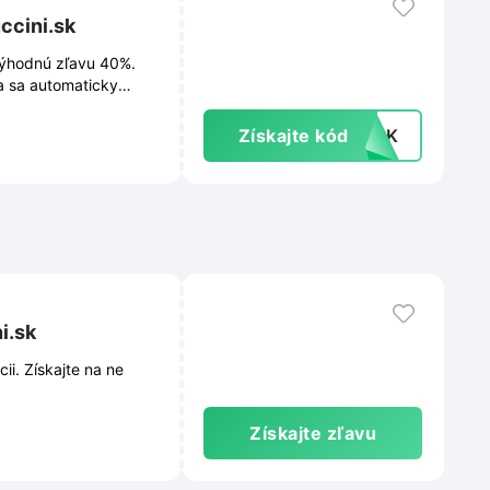
ccini.sk
výhodnú zľavu 40%.
a sa automaticky
Získajte kód
40SK
i.sk
i. Získajte na ne
Získajte zľavu