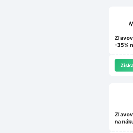
Zľavov
-35% n
produk
na Mod
Získa
Zľavov
na nák
NewBal