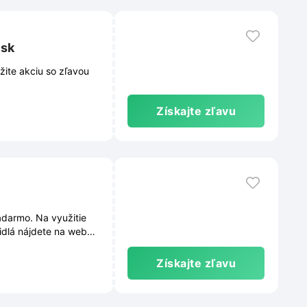
.sk
žite akciu so zľavou
Získajte zľavu
adarmo. Na využitie
idlá nájdete na webe
Získajte zľavu