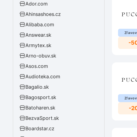
Ador.com
Ahinsashoes.cz
Alibaba.com
Zľavov
Answear.sk
-5
Armytex.sk
Arno-obuv.sk
Asos.com
Audioteka.com
Bagalio.sk
Bagosport.sk
Zľavov
Batoharen.sk
-2
BezvaSport.sk
Boardstar.cz