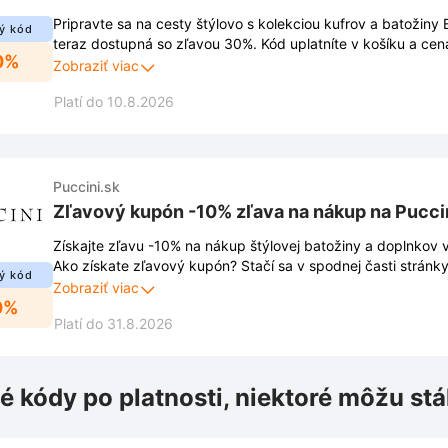
Pripravte sa na cesty štýlovo s kolekciou kufrov a batožiny 
ý kód
teraz dostupná so zľavou 30%. Kód uplatníte v košíku a ce
0%
produktov sa automaticky zníži.
Zobraziť viac
Platí do 10.8.2026
Puccini.sk
Zľavový kupón -10% zľava na nákup na Pucci
Získajte zľavu -10% na nákup štýlovej batožiny a doplnkov 
Ako získate zľavový kupón? Stačí sa v spodnej časti stránky
ý kód
newslettera a obratom obdržíte unikátny kód do e-mailu. Vď
Zobraziť viac
0%
budete ako prví informovaní o aktuálnych trendoch, novink
Platí do 31.8.2026
ponukách. Ušetrite pri nákupe kvalitných produktov vďaka
é kódy po platnosti, niektoré môžu stá