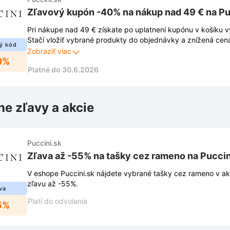
Zľavový kupón -40% na nákup nad 49 € na Pu
Pri nákupe nad 49 € získate po uplatnení kupónu v košíku 
Stačí vložiť vybrané produkty do objednávky a znížená cen
ý kód
prepočíta.
Zobraziť viac
0%
Platné do 30.6.2026
ne zľavy a akcie
Puccini.sk
Zľava až -55% na tašky cez rameno na Puccin
V eshope Puccini.sk nájdete vybrané tašky cez rameno v akci
zľavu až -55%.
va
Platí do odvolania
5%