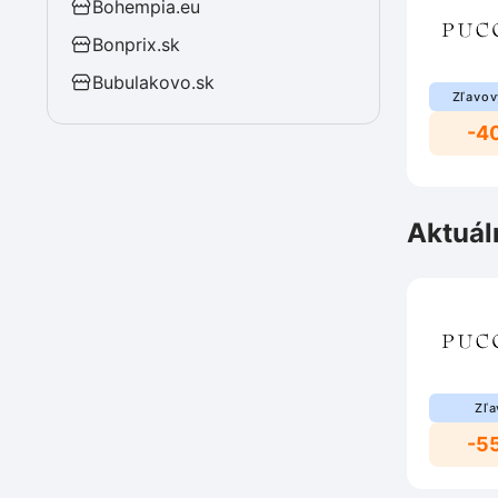
Bohempia.eu
Bonprix.sk
Bubulakovo.sk
Zľavov
-4
Aktuál
Zľa
-5