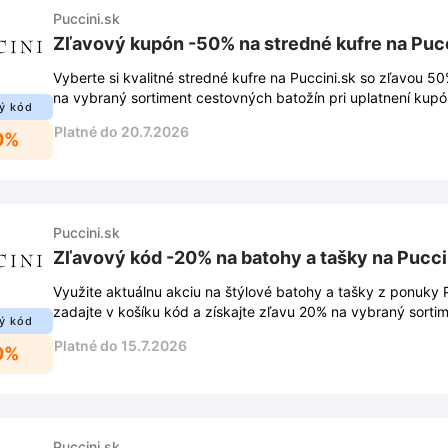
Puccini.sk
Zľavový kupón -50% na stredné kufre na Pucc
Vyberte si kvalitné stredné kufre na Puccini.sk so zľavou 50
na vybraný sortiment cestovných batožín pri uplatnení kupó
ý kód
Platné do 20.7.2026
0%
Puccini.sk
Zľavový kód -20% na batohy a tašky na Pucci
Využite aktuálnu akciu na štýlové batohy a tašky z ponuky P
zadajte v košíku kód a získajte zľavu 20% na vybraný sortim
ý kód
Platné do 15.7.2026
0%
Puccini.sk