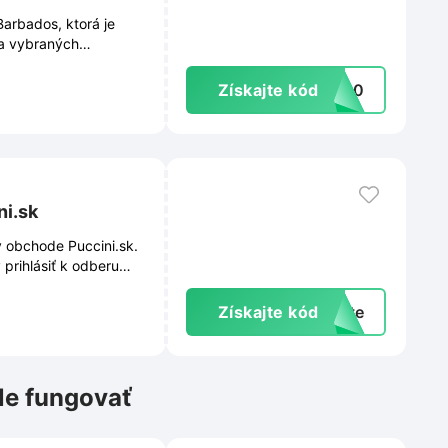
Barbados, ktorá je
na vybraných
Získajte kód
AR30
ni.sk
v obchode Puccini.sk.
 prihlásiť k odberu
aka prihláseniu
ách a exkluzívnych
Získajte kód
exte
 jednoduchému kroku.
le fungovať