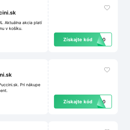
ini.sk
%. Aktuálna akcia platí
nu v košíku.
Získajte kód
RE50
ni.sk
uccini.sk. Pri nákupe
ent.
Získajte kód
VE20