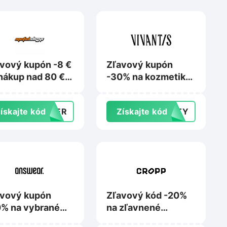
vový kupón -8 €
Zľavový kupón
nákup nad 80 €
-30% na kozmetiku
Metalshop.sk
L’Oréal Paris,
Garnier, Maybelline
ískajte kód
MMER
Získajte kód
AUTY
alebo Mixa na
Vivantis.sk
avový kupón
Zľavový kód -20%
% na vybrané
na zľavnené
dukty adidas pri
produkty pri kúpe