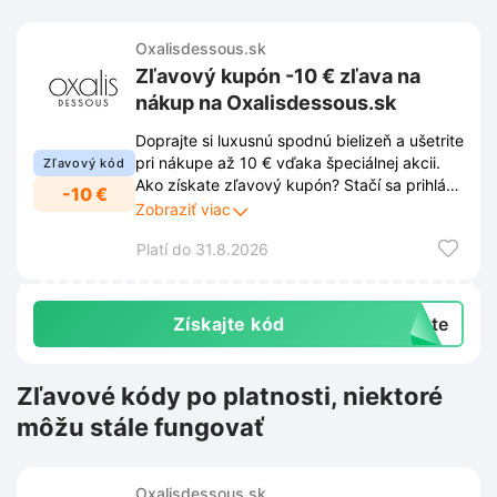
Oxalisdessous.sk
Zľavový kupón -10 € zľava na
nákup na Oxalisdessous.sk
Doprajte si luxusnú spodnú bielizeň a ušetrite
pri nákupe až 10 € vďaka špeciálnej akcii.
Zľavový kód
Ako získate zľavový kupón? Stačí sa prihlásiť
-10 €
k odberu newslettera prostredníctvom
Zobraziť viac
vyskakovacieho okna na stránke
Platí do 31.8.2026
Oxalisdessous.sk. Po registrácii vám príde
kód priamo do e-mailovej schránky a vaša
objednávka bude ihneď výhodnejšia. Vďaka
tomuto prihláseniu navyše získate pravidelný
Získajte kód
exte
prehľad o novinkách, zľavách a exkluzívnych
ponukách.
Zľavové kódy po platnosti, niektoré
môžu stále fungovať
Oxalisdessous.sk