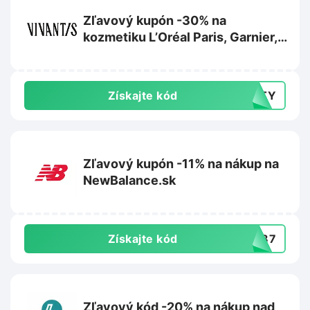
Zľavový kupón -30% na
kozmetiku L’Oréal Paris, Garnier,
Maybelline alebo Mixa na
Vivantis.sk
Získajte kód
AUTY
Zľavový kupón -11% na nákup na
NewBalance.sk
Získajte kód
PW87
Zľavový kód -20% na nákup nad