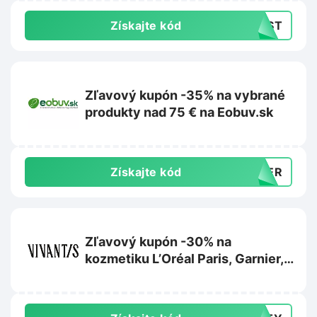
Získajte kód
LAST
Zľavový kupón -35% na vybrané
produkty nad 75 € na Eobuv.sk
Získajte kód
MMER
Zľavový kupón -30% na
kozmetiku L’Oréal Paris, Garnier,
Maybelline alebo Mixa na
Vivantis.sk