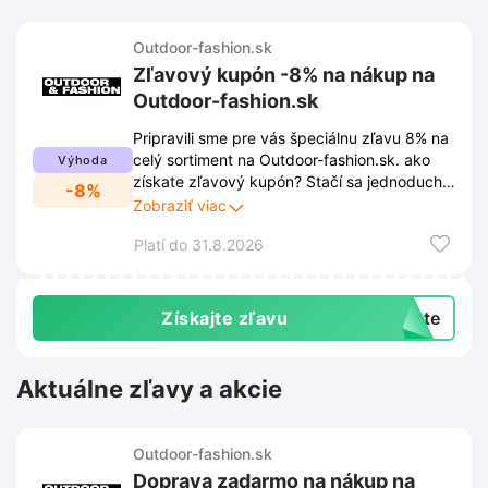
Outdoor-fashion.sk
Zľavový kupón -8% na nákup na
Outdoor-fashion.sk
Pripravili sme pre vás špeciálnu zľavu 8% na
celý sortiment na Outdoor-fashion.sk. ako
Výhoda
získate zľavový kupón? Stačí sa jednoducho
-8%
zaregistrovať na stránke eshopu Outdoor-
Zobraziť viac
fashion.sk. Po úspešnej registrácii vám
Platí do 31.8.2026
Outdoor-fashion.sk zašle kód na vašu e-
mailovú adresu. Uplatnite si zľavu 8 % pri
nákupe kvalitného outdoorového oblečenia.
Získajte zľavu
exte
Aktuálne zľavy a akcie
Outdoor-fashion.sk
Doprava zadarmo na nákup na