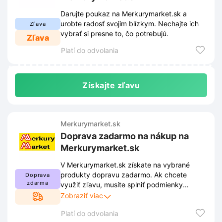
Darujte poukaz na Merkurymarket.sk a
urobte radosť svojim blízkym. Nechajte ich
Zľava
vybrať si presne to, čo potrebujú.
Zľava
Platí do odvolania
Získajte zľavu
Merkurymarket.sk
Doprava zadarmo na nákup na
Merkurymarket.sk
V Merkurymarket.sk získate na vybrané
produkty dopravu zadarmo. Ak chcete
Doprava
zdarma
využiť zľavu, musíte splniť podmienky
stanovené obchodom. Tieto podmienky sú
Zobraziť viac
uverejnené na webovej stránke obchodu a
Platí do odvolania
môžu sa priebežne meniť.