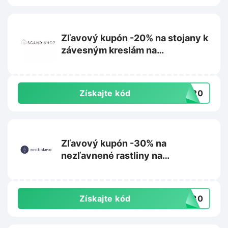
Zľavový kupón -20% na stojany k
závesným kreslám na
Scandishop.sk
Získajte kód
US20
Zľavový kupón -30% na
nezľavnené rastliny na
Rastlinkovo.sk
Získajte kód
aj30