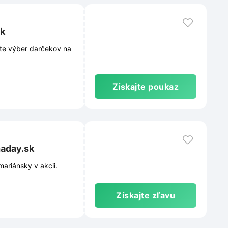
sk
te výber darčekov na
Získajte poukaz
haday.sk
ariánsky v akcii.
Získajte zľavu