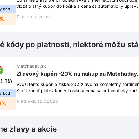
vložiť platný kupón do košíka a cena sa automaticky upraví.
ý kód
Platí do odvolania
5%
é kódy po platnosti, niektoré môžu stá
Matchaday.sk
Zľavový kupón -20% na nákup na Matchaday.
Využi tento kupón a získaj 20% zľavu na kompletný sortime
Stačí zadať platný kód v košíku a cena sa automaticky zníži
ý kód
Platné do 12.7.2026
0%
ne zľavy a akcie