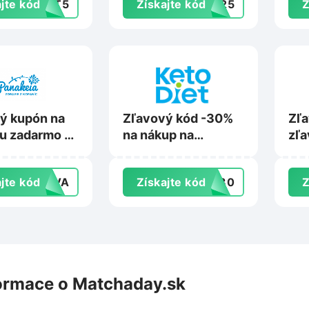
jte kód
UST5
Získajte kód
GT25
Z
ý kupón na
Zľavový kód -30%
Zľa
u zadarmo na
na nákup na
zľa
ia.sk
KetoDiet.sk
Reh
jte kód
RAVA
Získajte kód
KD30
Z
ormace o Matchaday.sk