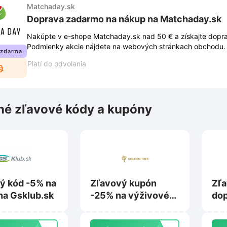
Matchaday.sk
Doprava zadarmo na nákup na Matchaday.sk
Nakúpte v e-shope Matchaday.sk nad 50 € a získajte dopr
Podmienky akcie nájdete na webových stránkach obchodu.
 zdarma
právo na ich zmenu.
Platí do odvolania
é zľavové kódy a kupóny
ý kód -5% na
Zľavový kupón
Zľa
na Gsklub.sk
-25% na výživové
dop
doplnky na
Moj
Gogoldentree.sk