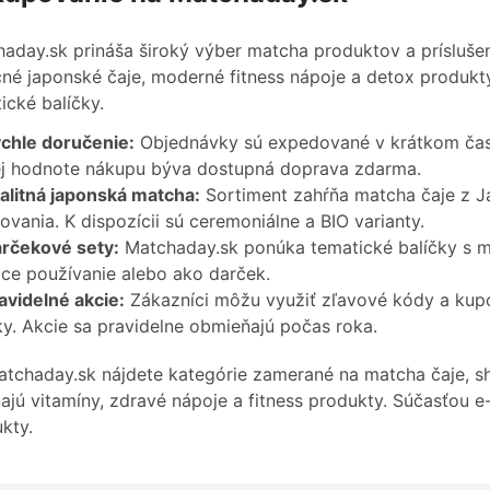
aday.sk prináša široký výber matcha produktov a príslušen
čné japonské čaje, moderné fitness nápoje a detox produk
ické balíčky.
chle doručenie:
Objednávky sú expedované v krátkom čase
j hodnote nákupu býva dostupná doprava zdarma.
alitná japonská matcha:
Sortiment zahŕňa matcha čaje z Ja
ovania. K dispozícii sú ceremoniálne a BIO varianty.
rčekové sety:
Matchaday.sk ponúka tematické balíčky s m
e používanie alebo ako darček.
avidelné akcie:
Zákazníci môžu využiť zľavové kódy a kupó
ky. Akcie sa pravidelne obmieňajú počas roka.
tchaday.sk nájdete kategórie zamerané na matcha čaje, s
ajú vitamíny, zdravé nápoje a fitness produkty. Súčasťou e-
kty.