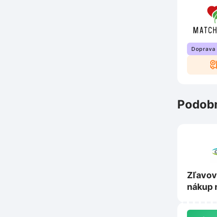
Doprava
Podobn
Zľavov
nákup 