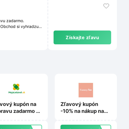
avu zadarmo.
 Obchod si vyhradzuje
Získajte zľavu
vový kupón na
Zľavový kupón
ravu zadarmo na
-10% na nákup na
alekaren.sk
Tummytox.sk