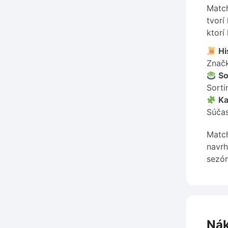
Match
tvorí
ktorí
Hi
Značk
So
Sorti
Ka
Súčas
Match
navrh
sezón
Nák