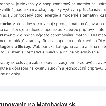
aday.sk je slovenský e-shop zameraný na matcha čaj, zdrav
 kvalitná japonská matcha, doplnky výživy a príslušenstvo n
 hľadajú prirodzený zdroj energie a moderné alternatívy ku 
stória:
Matchaday.sk sa venuje predaju matcha čajov a pr
a sa inšpiruje tradičnou japonskou kultúrou prípravy match
rtiment:
V e-shope nájdete ceremoniálnu matchu, BIO matc
ment dopĺňajú vitamíny, fitness nápoje a darčekové balíčky.
tegórie a Služby:
Web ponúka kategórie zamerané na match
ťou služieb sú tematické balíčky a online objednávanie.
aday.sk oslovuje zákazníkov so záujmom o zdravé stravova
nuté s dôrazom na kvalitu surovín a jednoduchú prípravu. S
ne novinky.
upovanie na Matchaday.sk