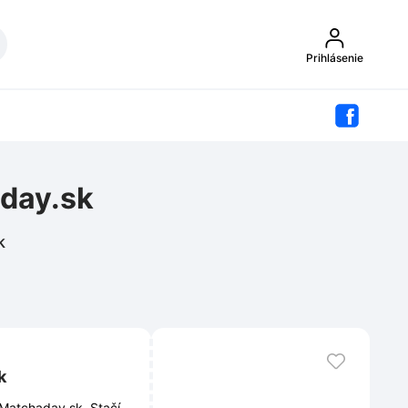
Prihlásenie
aday.sk
k
k
 Matchaday.sk. Stačí