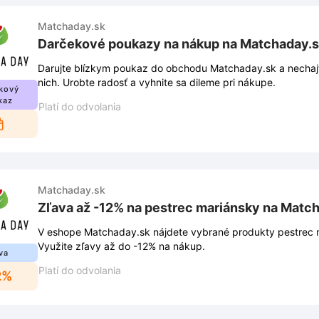
Matchaday.sk
Darčekové poukazy na nákup na Matchaday.
Darujte blízkym poukaz do obchodu Matchaday.sk a nechaj
nich. Urobte radosť a vyhnite sa dileme pri nákupe.
kový
kaz
Platí do odvolania
Matchaday.sk
Zľava až -12% na pestrec mariánsky na Matc
V eshope Matchaday.sk nájdete vybrané produkty pestrec m
Využite zľavy až do -12% na nákup.
va
Platí do odvolania
2%