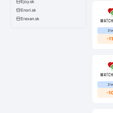
Ejoy.sk
Enori.sk
Erexan.sk
Zľa
-1
Zľa
-1