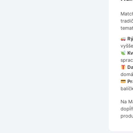
Match
tradi
temat
Rý
vyšše
Kv
sprac
Da
domác
Pr
balíč
Na Ma
dopĺň
produ