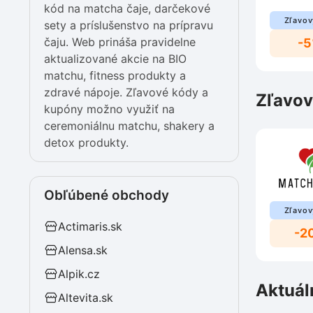
kód na matcha čaje, darčekové
Zľavov
sety a príslušenstvo na prípravu
čaju. Web prináša pravidelne
-
aktualizované akcie na BIO
matchu, fitness produkty a
zdravé nápoje. Zľavové kódy a
Zľavov
kupóny možno využiť na
ceremoniálnu matchu, shakery a
detox produkty.
Obľúbené obchody
Zľavov
Actimaris.sk
-2
Alensa.sk
Alpik.cz
Aktuál
Altevita.sk