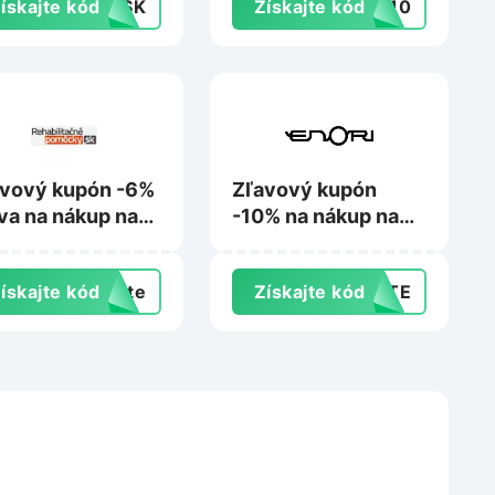
ískajte kód
MOSK
Získajte kód
AJ10
vový kupón -6%
Zľavový kupón
va na nákup na
-10% na nákup na
abilitacnepomocky.sk
Enori.sk
ískajte kód
exte
Získajte kód
AJTE