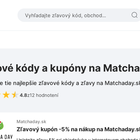
ové kódy a kupóny na Match
e tie najlepšie zľavové kódy a zľavy na Matchaday.s
★
★
★
4.8
z
12 hodnotení
Matchaday.sk
Zľavový kupón -5% na nákup na Matchaday.s
Uplatnite zľavu 5% pri objednávke v internetovom obchode