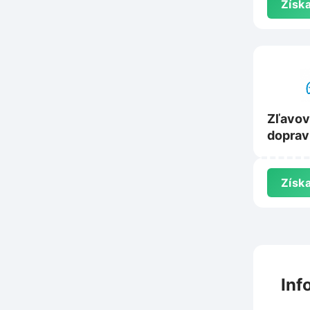
Získa
Zľavov
doprav
Panake
Získa
Inf