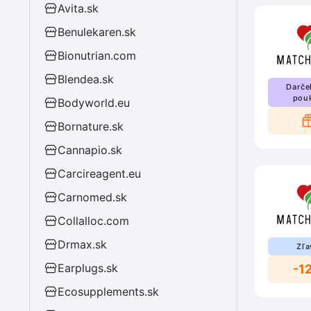
Avita.sk
Benulekaren.sk
Bionutrian.com
Blendea.sk
Darče
pou
Bodyworld.eu
Bornature.sk
Cannapio.sk
Carcireagent.eu
Carnomed.sk
Collalloc.com
Drmax.sk
Zľa
Earplugs.sk
-1
Ecosupplements.sk