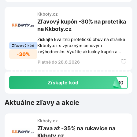
Kkboty.cz
Zľavový kupón -30% na protetika
na Kkboty.cz
Získajte kvalitnú protetickú obuv na stránke
Kkboty.cz s výrazným cenovým
Zľavový kód
zvýhodnením. Využite aktuálny kupón a
-30%
ušetrite pri nákupe 30% z celkovej sumy.
Platné do 28.6.2026
Získajte kód
KA30
Aktuálne zľavy a akcie
Kkboty.cz
Zľava až -35% na rukavice na
Kkboty.cz