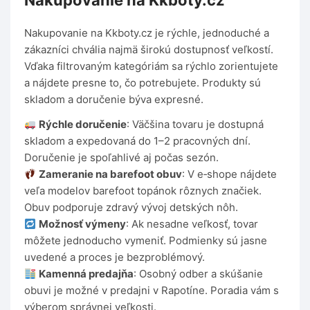
Nákupovanie na Kkboty.cz
Nakupovanie na Kkboty.cz je rýchle, jednoduché a
zákazníci chvália najmä širokú dostupnosť veľkostí.
Vďaka filtrovaným kategóriám sa rýchlo zorientujete
a nájdete presne to, čo potrebujete. Produkty sú
skladom a doručenie býva expresné.
Rýchle doručenie
: Väčšina tovaru je dostupná
skladom a expedovaná do 1–2 pracovných dní.
Doručenie je spoľahlivé aj počas sezón.
Zameranie na barefoot obuv
: V e‑shope nájdete
veľa modelov barefoot topánok rôznych značiek.
Obuv podporuje zdravý vývoj detských nôh.
Možnosť výmeny
: Ak nesadne veľkosť, tovar
môžete jednoducho vymeniť. Podmienky sú jasne
uvedené a proces je bezproblémový.
Kamenná predajňa
: Osobný odber a skúšanie
obuvi je možné v predajni v Rapotíne. Poradia vám s
výberom správnej veľkosti.