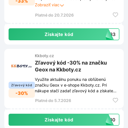
-33%
celková suma sa vám zníži o 33%.
Zobraziť viac
Platné do 20.7.2026
Získajte kód
TO33
Kkboty.cz
Zľavový kód -30% na značku
Geox na Kkboty.cz
Využite aktuálnu ponuku na obľúbenú
značku Geox v e-shope Kkboty.cz. Pri
Zľavový kód
nákupe stačí zadať zľavový kód a získate
-30%
30% zľavu na vybraný sortiment.
Platné do 5.7.2026
Získajte kód
ox30