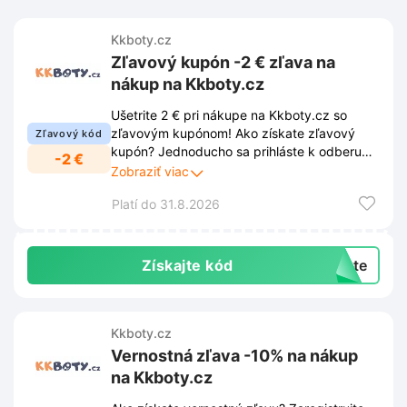
Kkboty.cz
Zľavový kupón -2 € zľava na
nákup na Kkboty.cz
Ušetrite 2 € pri nákupe na Kkboty.cz so
zľavovým kupónom! Ako získate zľavový
Zľavový kód
kupón? Jednoducho sa prihláste k odberu
-2 €
newslettera cez vyskakovacie okno na
Zobraziť viac
stránke Kkboty.cz. Získate tak exkluzívny
Platí do 31.8.2026
prístup k novinkám, akciám a zľavám, ktoré
vám ušetria peniaze. Už nikdy nezmeškáte
výhodnú ponuku!
Získajte kód
exte
Kkboty.cz
Vernostná zľava -10% na nákup
na Kkboty.cz