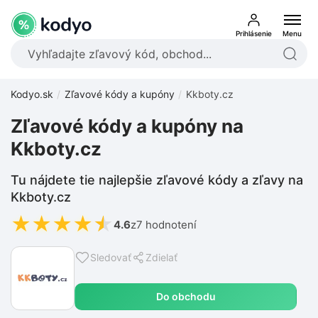
Prihlásenie
Menu
Kodyo.sk
Zľavové kódy a kupóny
Kkboty.cz
Zľavové kódy a kupóny na
Kkboty.cz
Tu nájdete tie najlepšie zľavové kódy a zľavy na
Kkboty.cz
★
★
★
★
★
4.6
z
7 hodnotení
Sledovať
Zdielať
Do obchodu