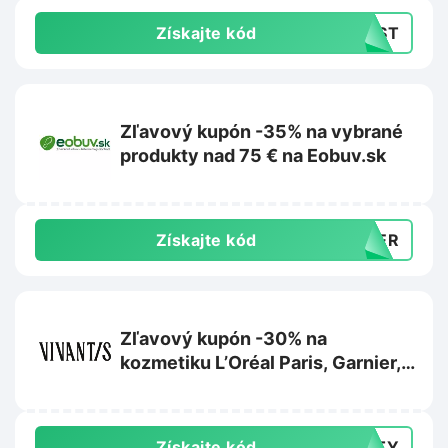
Získajte kód
LAST
Zľavový kupón -35% na vybrané
produkty nad 75 € na Eobuv.sk
Získajte kód
MMER
Zľavový kupón -30% na
kozmetiku L’Oréal Paris, Garnier,
Maybelline alebo Mixa na
Vivantis.sk
Získajte kód
AUTY