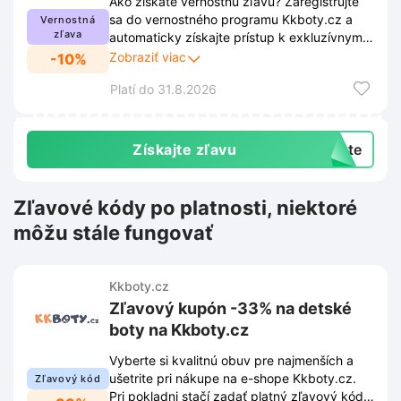
Ako získate vernostnú zľavu? Zaregistrujte
sa do vernostného programu Kkboty.cz a
Vernostná
zľava
automaticky získajte prístup k exkluzívnym
ponukám. Čakajú na vás zľavy a výhody,
Zobraziť viac
-10%
ktoré spríjemnia vaše nákupy. Užite si
Platí do 31.8.2026
nakupovanie za výhodnejšie ceny. Viac
informácií nájdete v odkaze.
Získajte zľavu
exte
Zľavové kódy po platnosti, niektoré
môžu stále fungovať
Kkboty.cz
Zľavový kupón -33% na detské
boty na Kkboty.cz
Vyberte si kvalitnú obuv pre najmenších a
ušetrite pri nákupe na e-shope Kkboty.cz.
Zľavový kód
Pri pokladni stačí zadať platný zľavový kód a