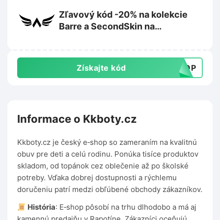
Zľavový kód -20% na kolekcie
Barre a SecondSkin na
Exalted.com
Získajte kód
DROP
Informace o Kkboty.cz
Kkboty.cz je český e‑shop so zameraním na kvalitnú
obuv pre deti a celú rodinu. Ponúka tisíce produktov
skladom, od topánok cez oblečenie až po školské
potreby. Vďaka dobrej dostupnosti a rýchlemu
doručeniu patrí medzi obľúbené obchody zákazníkov.
História
: E‑shop pôsobí na trhu dlhodobo a má aj
kamennú predajňu v Rapotíne. Zákazníci oceňujú