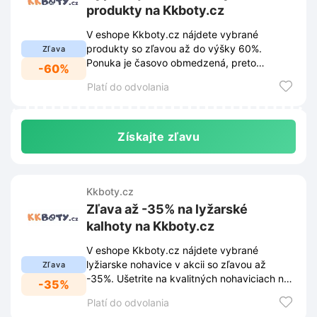
produkty na Kkboty.cz
V eshope Kkboty.cz nájdete vybrané
produkty so zľavou až do výšky 60%.
Zľava
Ponuka je časovo obmedzená, preto
-60%
neváhajte a nakúpte si nové kúsky za
Platí do odvolania
výhodné ceny.
Získajte zľavu
Kkboty.cz
Zľava až -35% na lyžarské
kalhoty na Kkboty.cz
V eshope Kkboty.cz nájdete vybrané
lyžiarske nohavice v akcii so zľavou až
Zľava
-35%. Ušetrite na kvalitných nohaviciach na
-35%
lyžovanie a užite si zimné radovánky.
Platí do odvolania