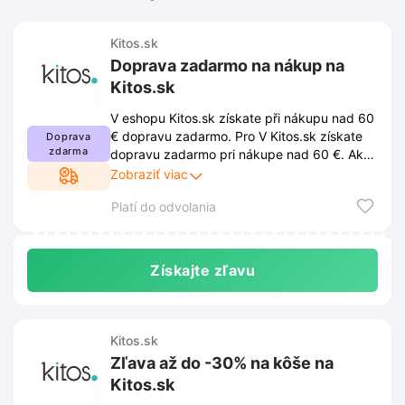
Kitos.sk
Doprava zadarmo na nákup na
Kitos.sk
V eshopu Kitos.sk získate při nákupu nad 60
€ dopravu zadarmo. Pro V Kitos.sk získate
Doprava
zdarma
dopravu zadarmo pri nákupe nad 60 €. Ak
chcete využiť zľavu, musíte dodržiavať
Zobraziť viac
podmienky stanovené obchodom. Tieto
Platí do odvolania
podmienky sú uverejnené na webovej
stránke obchodu a môžu sa z času na čas
zmeniť.
Získajte zľavu
Kitos.sk
Zľava až do -30% na kôše na
Kitos.sk