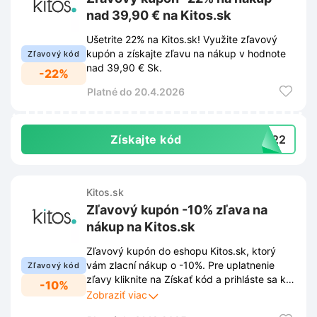
nad 39,90 € na Kitos.sk
Ušetrite 22% na Kitos.sk! Využite zľavový
kupón a získajte zľavu na nákup v hodnote
Zľavový kód
nad 39,90 € Sk.
-22%
Platné do 20.4.2026
Získajte kód
US22
Kitos.sk
Zľavový kupón -10% zľava na
nákup na Kitos.sk
Zľavový kupón do eshopu Kitos.sk, ktorý
vám zlacní nákup o -10%. Pre uplatnenie
Zľavový kód
zľavy kliknite na Získať kód a prihláste sa k
-10%
newsletteru prostredníctvom
Zobraziť viac
vyskakovacieho okna. Vďaka tomu Vám