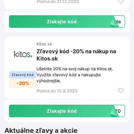
Platné do 31.12.2025
neuniknú žiadne novinky, zľavy ani
exkluzívne ponuky.
Získajte kód
exte
Kitos.sk
Zľavový kód -20% na nákup na
Kitos.sk
Ušetrite 20% na svoj nákup na Kitos.sk.
Využite zľavový kód a nakupujte
Zľavový kód
výhodnejšie.
-20%
Platné do 15.9.2025
Získajte kód
RA20
Aktuálne zľavy a akcie