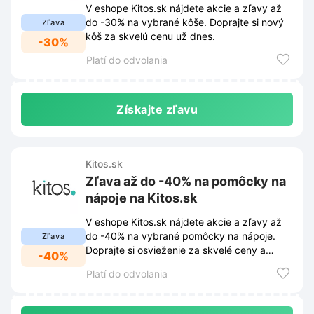
V eshope Kitos.sk nájdete akcie a zľavy až
do -30% na vybrané kôše. Doprajte si nový
Zľava
kôš za skvelú cenu už dnes.
-30%
Platí do odvolania
Získajte zľavu
Kitos.sk
Zľava až do -40% na pomôcky na
nápoje na Kitos.sk
V eshope Kitos.sk nájdete akcie a zľavy až
do -40% na vybrané pomôcky na nápoje.
Zľava
Doprajte si osvieženie za skvelé ceny a
-40%
vyberte si z našej ponuky.
Platí do odvolania