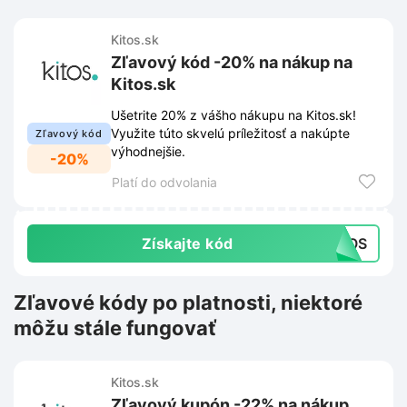
Kitos.sk
Zľavový kód -20% na nákup na
Kitos.sk
Ušetrite 20% z vášho nákupu na Kitos.sk!
Využite túto skvelú príležitosť a nakúpte
Zľavový kód
výhodnejšie.
-20%
Platí do odvolania
Získajte kód
ITOS
Zľavové kódy po platnosti, niektoré
môžu stále fungovať
Kitos.sk
Zľavový kupón -22% na nákup