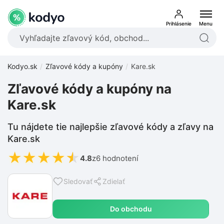
Prihlásenie
Menu
Kodyo.sk
Zľavové kódy a kupóny
Kare.sk
Zľavové kódy a kupóny na
Kare.sk
Tu nájdete tie najlepšie zľavové kódy a zľavy na
Kare.sk
★
★
★
★
★
4.8
z
6 hodnotení
Sledovať
Zdielať
Do obchodu