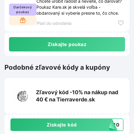
Chcete urobiť radosť a neviete, čo darovať?
Poukaz Kare.sk je skvelá voľba -
Darčekový
poukaz
obdarovaný si vyberie presne to, čo chce.
Platí do odvolania
Získajte poukaz
Podobné zľavové kódy a kupóny
Zľavový kód -10% na nákup nad
40 € na Tierraverde.sk
Získajte kód
IL10