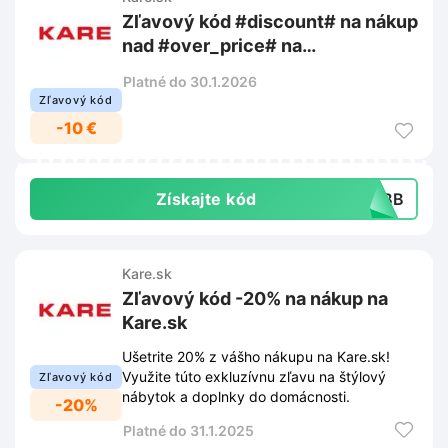
Zľavový kód #discount# na nákup
nad #over_price# na
#store_name#
Platné do 30.1.2026
Zľavový kód
-10 €
Získajte kód
B8BB
Kare.sk
Zľavový kód -20% na nákup na
Kare.sk
Ušetrite 20% z vášho nákupu na Kare.sk!
Využite túto exkluzívnu zľavu na štýlový
Zľavový kód
nábytok a doplnky do domácnosti.
-20%
Platné do 31.1.2025