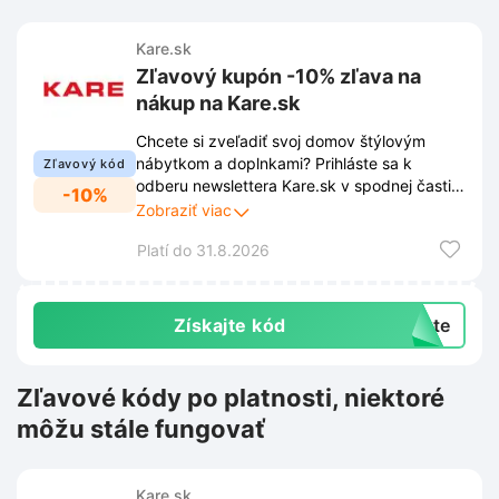
Kare.sk
Zľavový kupón -10% zľava na
nákup na Kare.sk
Chcete si zveľadiť svoj domov štýlovým
nábytkom a doplnkami? Prihláste sa k
Zľavový kód
odberu newslettera Kare.sk v spodnej časti
-10%
stránky a získajte -10% zľavu na váš nákup.
Zobraziť viac
Ako získate zľavový kupón? Okrem zľavy
Platí do 31.8.2026
budete mať prístup k najnovším trendom,
novým produktom a exkluzívnym ponukám
priamo do vašej e-mailovej schránky.
Získajte kód
exte
Zľavové kódy po platnosti, niektoré
môžu stále fungovať
Kare.sk