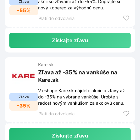
akcii so zľavami až do -55%. Doprajte si
Zľava
nový koberec za výhodnú cenu.
-55%
Platí do odvolania
Získajte zľavu
Kare.sk
Zľava až -35% na vankúše na
Kare.sk
V eshope Kare.sk nájdete akcie a zľavy až
do -35% na vybrané vankúše. Urobte si
Zľava
radosť novým vankúšom za akciovú cenu.
-35%
Platí do odvolania
Získajte zľavu