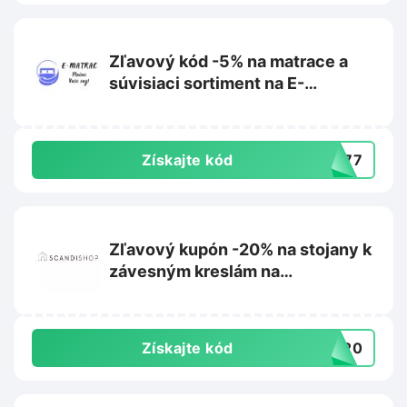
Zľavový kód -5% na matrace a
súvisiaci sortiment na E-
matrac.sk
Získajte kód
L777
Zľavový kupón -20% na stojany k
závesným kreslám na
Scandishop.sk
Získajte kód
US20