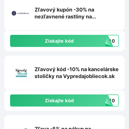
Zľavový kupón -30% na
nezľavnené rastliny na
Rastlinkovo.sk
Získajte kód
aj30
Zľavový kód -10% na kancelárske
stoličky na Vypredajobliecok.sk
Získajte kód
IA10
Zľava -5% na nákup na