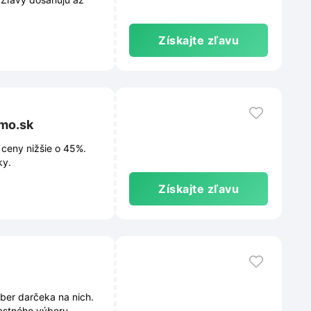
Získajte zľavu
imo.sk
 ceny nižšie o 45%.
ky.
Získajte zľavu
ber darčeka na nich.
lastného výberu.