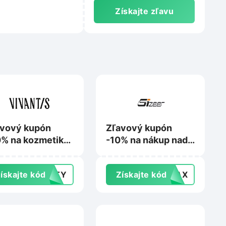
Získajte zľavu
avový kupón
Zľavový kupón
% na kozmetiku
-10% na nákup nad
réal Paris,
70 € na Sizeer.sk
nier, Maybelline
ískajte kód
AUTY
Získajte kód
VIAX
bo Mixa na
antis.sk