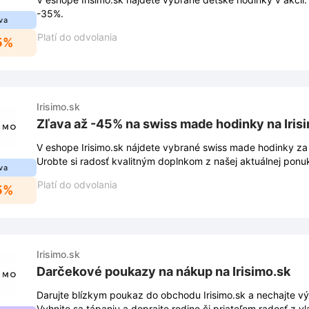
-35%.
va
Platí do odvolania
5%
Irisimo.sk
Zľava až -45% na swiss made hodinky na Iris
V eshope Irisimo.sk nájdete vybrané swiss made hodinky za
Urobte si radosť kvalitným doplnkom z našej aktuálnej ponu
va
Platí do odvolania
5%
Irisimo.sk
Darčekové poukazy na nákup na Irisimo.sk
Darujte blízkym poukaz do obchodu Irisimo.sk a nechajte vý
Vyhnite sa tápaniu a doprajte rodine či priateľom radosť z v