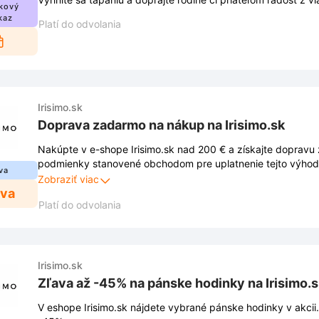
kový
kaz
Platí do odvolania
Irisimo.sk
Doprava zadarmo na nákup na Irisimo.sk
Nakúpte v e-shope Irisimo.sk nad 200 € a získajte dopravu
podmienky stanovené obchodom pre uplatnenie tejto výhody
va
nájdete na webovej stránke a môžu sa meniť.
Zobraziť viac
ava
Platí do odvolania
Irisimo.sk
Zľava až -45% na pánske hodinky na Irisimo.
V eshope Irisimo.sk nájdete vybrané pánske hodinky v akcii