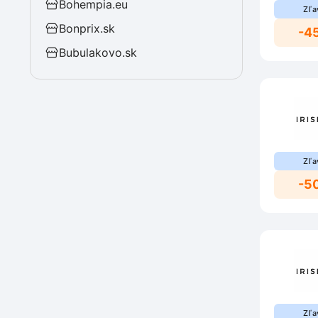
Bohempia.eu
Zľa
Bonprix.sk
-4
Bubulakovo.sk
Zľa
-5
Zľa