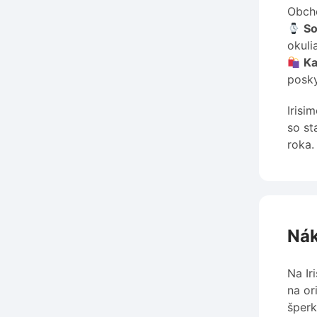
Obcho
So
okuli
Ka
posky
Irisi
so st
roka.
Nák
Na Ir
na or
šperk