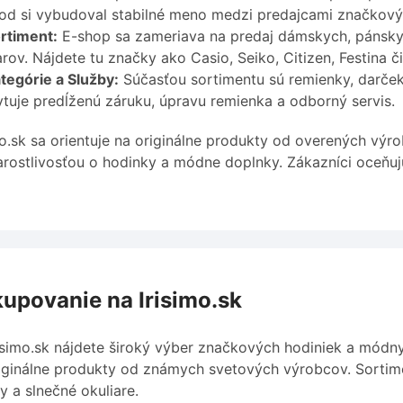
d si vybudoval stabilné meno medzi predajcami značkový
rtiment:
E-shop sa zameriava na predaj dámskych, pánskyc
arov. Nájdete tu značky ako Casio, Seiko, Citizen, Festina či
tegórie a Služby:
Súčasťou sortimentu sú remienky, darčeko
tuje predĺženú záruku, úpravu remienka a odborný servis.
mo.sk sa orientuje na originálne produkty od overených vý
arostlivosťou o hodinky a módne doplnky. Zákazníci oceňuj
upovanie na Irisimo.sk
isimo.sk nájdete široký výber značkových hodiniek a módn
iginálne produkty od známych svetových výrobcov. Sortime
y a slnečné okuliare.