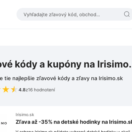
vé kódy a kupóny na Irisimo
e tie najlepšie zľavové kódy a zľavy na Irisimo.sk
★
★
★
4.8
z
16 hodnotení
Irisimo.sk
Zľava až -35% na detské hodinky na Irisimo.s
V eshope Irisimo.sk nájdete vybrané detské hodinky v akcii