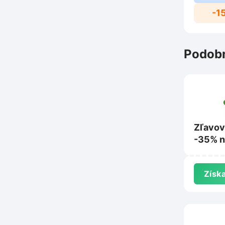
-1
Podobn
Zľavov
-35% n
produk
na Eob
Získa