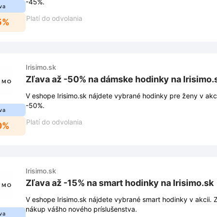
-45%.
va
Platí do odvolania
5%
Irisimo.sk
Zľava až -50% na dámske hodinky na Irisimo.
V eshope Irisimo.sk nájdete vybrané hodinky pre ženy v akcii
-50%.
va
Platí do odvolania
0%
Irisimo.sk
Zľava až -15% na smart hodinky na Irisimo.sk
V eshope Irisimo.sk nájdete vybrané smart hodinky v akcii. 
nákup vášho nového príslušenstva.
va