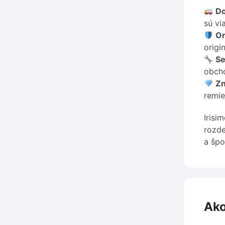
Do
sú vi
Or
origi
Se
obcho
Zn
remie
Irisi
rozde
a špo
Ako