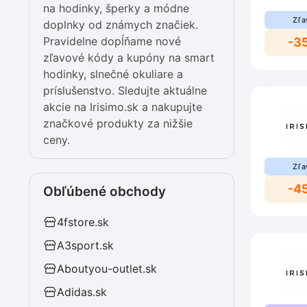
na hodinky, šperky a módne
Zľa
doplnky od známych značiek.
Pravidelne dopĺňame nové
-3
zľavové kódy a kupóny na smart
hodinky, slnečné okuliare a
príslušenstvo. Sledujte aktuálne
akcie na Irisimo.sk a nakupujte
značkové produkty za nižšie
ceny.
Zľa
-4
Obľúbené obchody
4fstore.sk
A3sport.sk
Aboutyou-outlet.sk
Adidas.sk