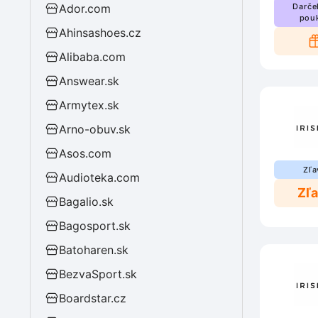
Ador.com
Darče
pou
Ahinsashoes.cz
Alibaba.com
Answear.sk
Armytex.sk
Arno-obuv.sk
Asos.com
Zľa
Audioteka.com
Zľ
Bagalio.sk
Bagosport.sk
Batoharen.sk
BezvaSport.sk
Boardstar.cz