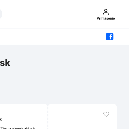
Prihlásenie
.sk
k
. Zľavy dosahujú až