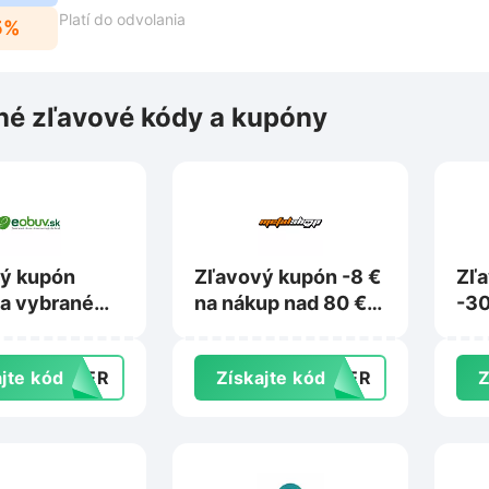
Platí do odvolania
5%
é zľavové kódy a kupóny
ý kupón
Zľavový kupón -8 €
Zľ
a vybrané
na nákup nad 80 €
-30
ty nad 75 €
na Metalshop.sk
L’O
uv.sk
Gar
jte kód
MMER
Získajte kód
MMER
Z
ale
Viv