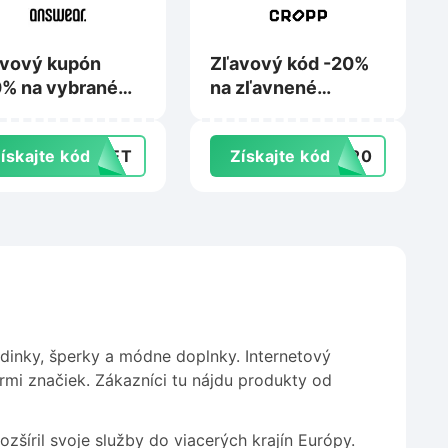
avový kupón
Zľavový kód -20%
% na vybrané
na zľavnené
dukty adidas pri
produkty pri kúpe
e min. 2 kusov
min. 5 kusov na
ískajte kód
CRET
Získajte kód
RA20
Answear.sk
Cropp.com
dinky, šperky a módne doplnky. Internetový
ormi značiek. Zákazníci tu nájdu produkty od
zšíril svoje služby do viacerých krajín Európy.