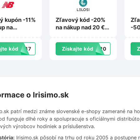
ý kupón -11%
Zľavový kód -20%
Zľ
up na
na nákup nad 20 €
-50
ance.sk
na Lelosi.sk
pro
kúp
jte kód
PW87
Získajte kód
RA20
Z
na 
ormace o Irisimo.sk
mo.sk patrí medzi známe slovenské e-shopy zamerané na ho
d funguje dlhé roky a spolupracuje s oficiálnymi distribút
vých výrobcov hodiniek a príslušenstva.
stória:
Irisimo.sk pôsobí na trhu od roku 2005 a postupne ro