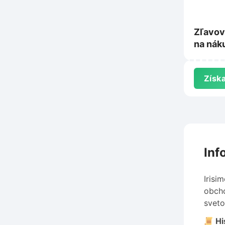
Zľavov
na nák
NewBal
Získa
Inf
Irisi
obcho
sveto
Hi