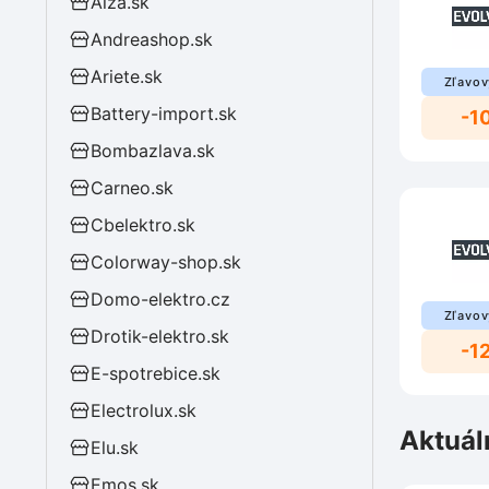
Alza.sk
Andreashop.sk
Ariete.sk
Zľavov
Battery-import.sk
-1
Bombazlava.sk
Carneo.sk
Cbelektro.sk
Colorway-shop.sk
Domo-elektro.cz
Zľavov
Drotik-elektro.sk
-1
E-spotrebice.sk
Electrolux.sk
Aktuál
Elu.sk
Emos.sk