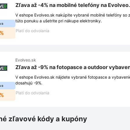
Zľava až -4% na mobilné telefóny na Evolveo
V eshope Evolveo.sk nakúpite vybrané mobilné telefóny so 
túto ponuku a ušetrite pri nákupe elektroniky.
va
Platí do odvolania
4%
Evolveo.sk
Zľava až -9% na fotopasce a outdoor vybaven
V eshope Evolveo.sk nájdete vybrané fotopasce a vybavenie
dosahujú -9%.
va
Platí do odvolania
9%
é zľavové kódy a kupóny