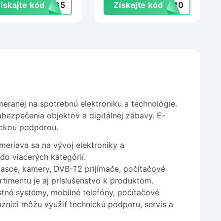
ískajte kód
VA35
Získajte kód
er10
eranej na spotrebnú elektroniku a technológie.
bezpečenia objektov a digitálnej zábavy. E-
ickou podporou.
riava sa na vývoj elektroniky a
 do viacerých kategórií.
pasce, kamery, DVB-T2 prijímače, počítačové
rtimentu je aj príslušenstvo k produktom.
tné systémy, mobilné telefóny, počítačové
zníci môžu využiť technickú podporu, servis a