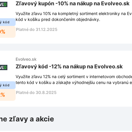
Zľavový kupón -10% na nákup na Evolveo.sk
Využite zľavu 10% na kompletný sortiment elektroniky na Ev
kód v košíku pred dokončením objednávky.
ý kód
Platné do 31.12.2025
0%
Evolveo.sk
Zľavový kód -12% na nákup na Evolveo.sk
Využite zľavu 12% na celý sortiment v internetovom obchode
tento kód v košíku a získajte výhodnejšiu cenu na vybranú e
ý kód
Platné do 30.8.2025
2%
ne zľavy a akcie