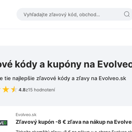
ové kódy a kupóny na Evolve
e tie najlepšie zľavové kódy a zľavy na Evolveo.sk
★
★
★
4.8
z
15 hodnotení
Evolveo.sk
Zľavový kupón -8 € zľava na nákup na Evolve
Získajte okamžitú zľavu -8 € na nákup v e-shope Evolveo.sk