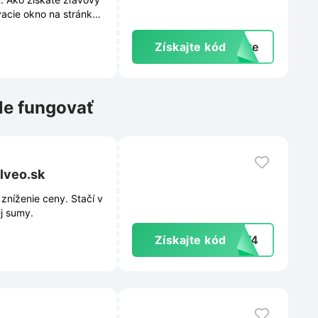
vacie okno na stránke.
ívne ponuky.
Získajte kód
exte
le fungovať
lveo.sk
zníženie ceny. Stačí v
ej sumy.
Získajte kód
CLW4