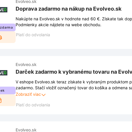
Evolveo.sk
Doprava zadarmo na nákup na Evolveo.sk
Nakúpte na Evolveo.sk v hodnote nad 60 €. Získate tak do
Podmienky akcie nájdete na webe obchodu.
 zdarma
Platí do odvolania
Evolveo.sk
Darček zadarmo k vybranému tovaru na Evol
V eshope Evolveo.sk teraz získate k vybraným produktom p
zadarmo. Stačí vložiť označený tovar do košíka a odmena sa
ček
objednávke. Využite túto limitovanú akciu a doprajte si nie
Zobraziť viac
nákupe.
Platí do odvolania
Evolveo.sk