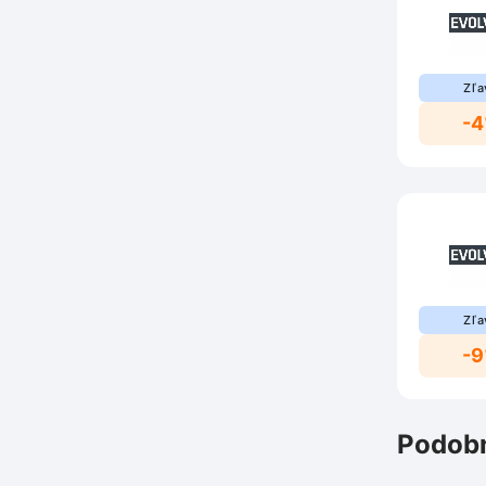
Zľa
-
Zľa
-
Podobn