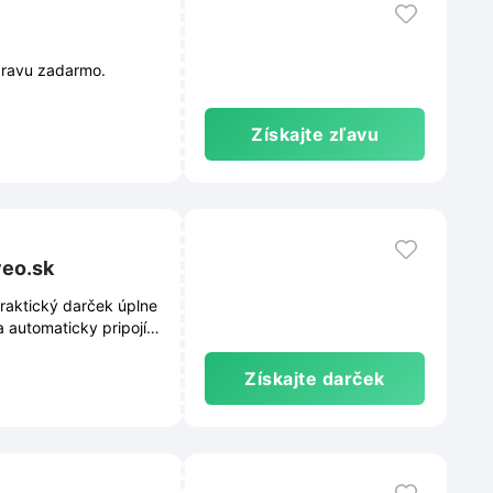
pravu zadarmo.
Získajte zľavu
veo.sk
raktický darček úplne
 automaticky pripojí k
čo navyše pri každom
Získajte darček