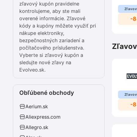
zľavový kupón pravidelne
Zľavov
kontrolujeme, aby ste mali
overené informácie. Zľavové
-8
kódy a kupóny môžete využiť pri
nákupe elektroniky,
bezpečnostných zariadení a
Zľavov
počítačového príslušenstva.
Vyberte si zľavový kupón a
sledujte nové zľavy na
Evolveo.sk.
Obľúbené obchody
Zľavov
-8
Aerium.sk
Aliexpress.com
Allegro.sk