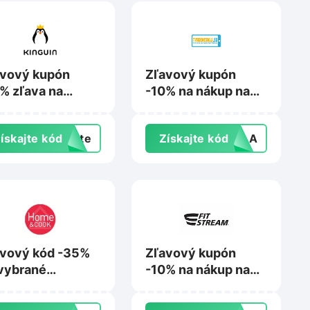
avový kupón
Zľavový kupón
% zľava na
-10% na nákup na
up na
Tvrdeneskla.eu
guin.net
ískajte kód
exte
Získajte kód
SKLA
vový kód -35%
Zľavový kupón
vybrané
-10% na nákup na
dukty na
Fitstream.eu
meandcook.sk