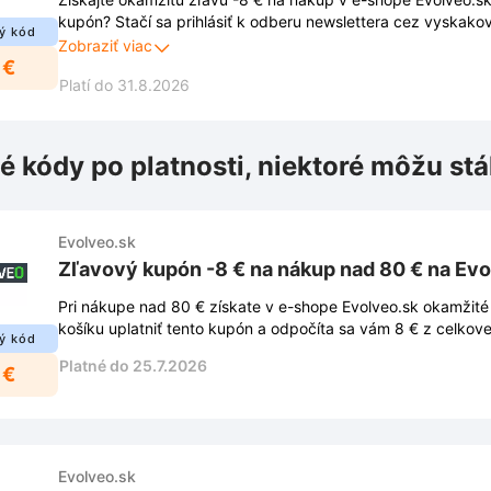
kupón? Stačí sa prihlásiť k odberu newslettera cez vyskako
ý kód
Vďaka tomu vám neuniknú žiadne novinky, zľavy ani exkluz
Zobraziť viac
 €
Platí do 31.8.2026
é kódy po platnosti, niektoré môžu stá
Evolveo.sk
Zľavový kupón -8 € na nákup nad 80 € na Evo
Pri nákupe nad 80 € získate v e-shope Evolveo.sk okamžité 
košíku uplatniť tento kupón a odpočíta sa vám 8 € z celkov
ý kód
Platné do 25.7.2026
 €
Evolveo.sk