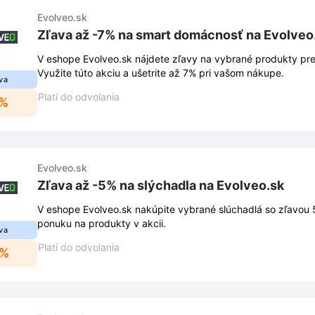
Evolveo.sk
Zľava až -7% na smart domácnosť na Evolveo
V eshope Evolveo.sk nájdete zľavy na vybrané produkty pr
Využite túto akciu a ušetrite až 7% pri vašom nákupe.
va
Platí do odvolania
7%
Evolveo.sk
Zľava až -5% na slýchadla na Evolveo.sk
V eshope Evolveo.sk nakúpite vybrané slúchadlá so zľavou 
ponuku na produkty v akcii.
va
Platí do odvolania
5%