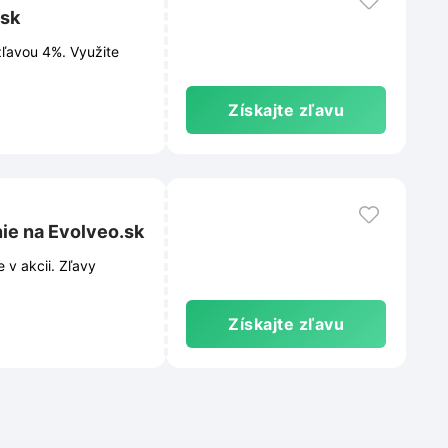
.sk
zľavou 4%. Využite
Získajte zľavu
ie na Evolveo.sk
 v akcii. Zľavy
Získajte zľavu