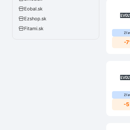
Eobal.sk
Ezshop.sk
Fitami.sk
Zľa
-
Zľa
-