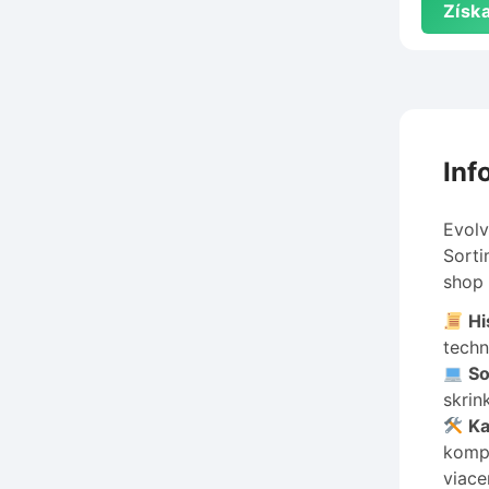
Získa
Inf
Evolv
Sorti
shop 
Hi
techn
So
skrin
Ka
kompo
viace