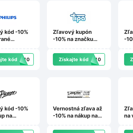
ý kód -10%
Zľavový kupón
Zľ
rané
-10% na značku
-10
y na Philips-
Procraft na Tipa.sk
nák
sk
Kin
jte kód
TO10
Získajte kód
FT10
Z
ý kód -10%
Vernostná zľava až
Zľa
up na
-10% na nákup na
na 
e.sk
Live100.sk
pro
Ho