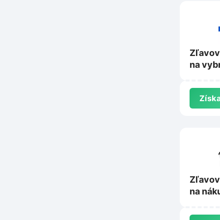
Zľavov
na vyb
produkt
eshop.
Získa
Zľavov
na nák
Picase