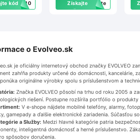
jte kód
EE10
Získajte
exte
Z
zľavu
ormace o Evolveo.sk
eo.sk je oficiálny internetový obchod značky EVOLVEO zam
ment zahŕňa produkty určené do domácnosti, kancelárie, za
ponúka originálne výrobky spolu s príslušenstvom a techn
stória:
Značka EVOLVEO pôsobí na trhu od roku 2005 a zame
ologických riešení. Postupne rozšírila portfólio o produkty
rtiment:
V e-shope nájdete mobilné telefóny, alarmy, foto
ky, gamepady a ďalšie elektronické zariadenia. Súčasťou so
tegórie a Služby:
Medzi hlavné kategórie patria bezpečnos
nenty, inteligentná domácnosť a herné príslušenstvo. Záka
ro spôsobov doručenia.