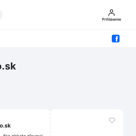
Prihlásenie
o.sk
o.sk
. Ako získate zľavový