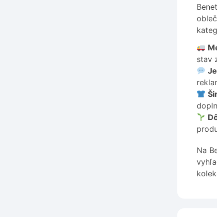
Benet
obleč
kateg
Me
stav 
Je
rekla
Ši
dopln
Dô
produ
Na Be
vyhľa
kolek