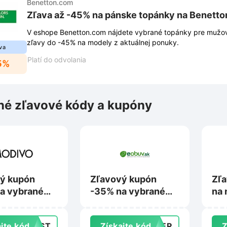
Benetton.com
Zľava až -45% na pánske topánky na Benett
V eshope Benetton.com nájdete vybrané topánky pre mužov 
zľavy do -45% na modely z aktuálnej ponuky.
va
Platí do odvolania
5%
é zľavové kódy a kupóny
ý kupón
Zľavový kupón
Zľa
a vybrané
-35% na vybrané
na 
ty nad 79 €
produkty nad 75 €
na 
ivo.sk
na Eobuv.sk
jte kód
LAST
Získajte kód
MMER
Z