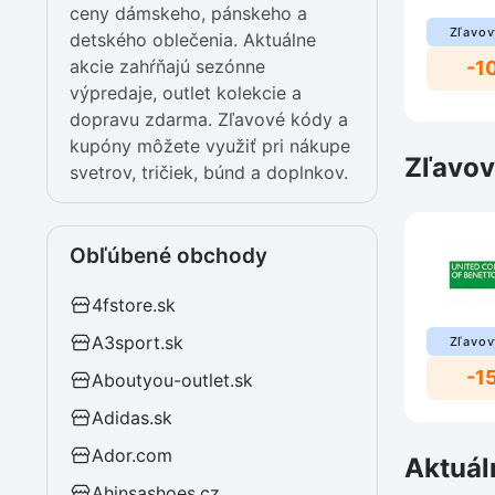
ceny dámskeho, pánskeho a
Zľavov
detského oblečenia. Aktuálne
akcie zahŕňajú sezónne
-1
výpredaje, outlet kolekcie a
dopravu zdarma. Zľavové kódy a
kupóny môžete využiť pri nákupe
Zľavov
svetrov, tričiek, búnd a doplnkov.
Obľúbené obchody
4fstore.sk
A3sport.sk
Zľavov
-1
Aboutyou-outlet.sk
Adidas.sk
Ador.com
Aktuál
Ahinsashoes.cz