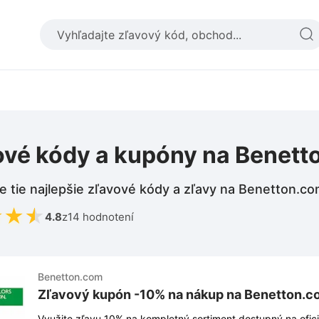
ové kódy a kupóny na Benet
e tie najlepšie zľavové kódy a zľavy na Benetton.c
★
★
★
4.8
z
14 hodnotení
Benetton.com
Zľavový kupón -10% na nákup na Benetton.c
Využite zľavu 10% na kompletný sortiment dostupný na ofici