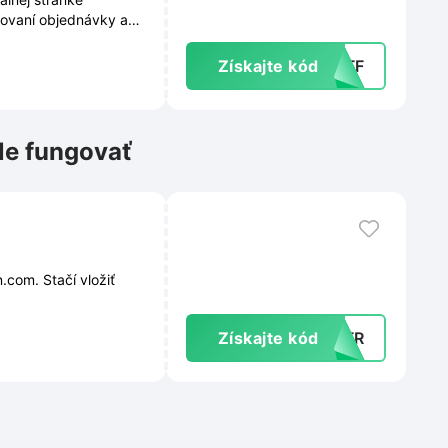
čovaní objednávky a
Získajte kód
0AFF
le fungovať
.com. Stačí vložiť
Získajte kód
V-FR