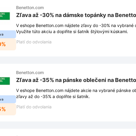
Benetton.com
Zľava až -30% na dámske topánky na Benett
V eshope Benetton.com nájdete zľavy do -30% na vybrané
Využite túto akciu a doplňte si šatník štýlovými kúskami.
va
Platí do odvolania
0%
Benetton.com
Zľava až -35% na pánske oblečeni na Benett
V eshope Benetton.com nájdete akcie na vybrané pánske ob
zľavy až do -35% a doplňte si šatník.
va
Platí do odvolania
5%