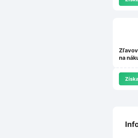
Zľavov
na nák
NewBal
Získa
Inf