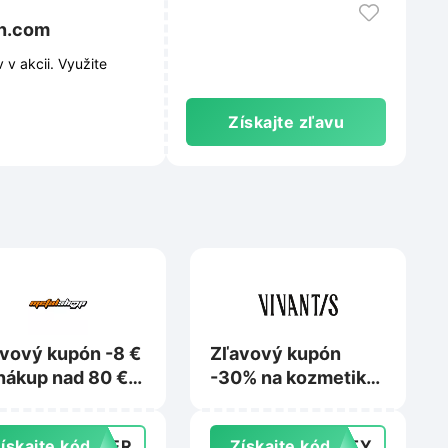
on.com
v akcii. Využite
Získajte zľavu
vový kupón -8 €
Zľavový kupón
nákup nad 80 €
-30% na kozmetiku
Metalshop.sk
L’Oréal Paris,
Garnier, Maybelline
ískajte kód
MMER
Získajte kód
AUTY