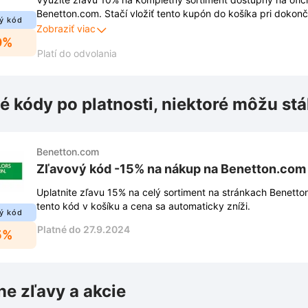
Benetton.com. Stačí vložiť tento kupón do košíka pri dokon
ý kód
znížiť cenu vybraného oblečenia.
Zobraziť viac
0%
Platí do odvolania
é kódy po platnosti, niektoré môžu stá
Benetton.com
Zľavový kód -15% na nákup na Benetton.com
Uplatnite zľavu 15% na celý sortiment na stránkach Benetton
tento kód v košíku a cena sa automaticky zníži.
ý kód
Platné do 27.9.2024
5%
ne zľavy a akcie