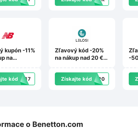
ý kupón -11%
Zľavový kód -20%
Zľ
up na
na nákup nad 20 €
-50
ance.sk
na Lelosi.sk
pro
kúp
jte kód
PW87
Získajte kód
RA20
Z
na 
ormace o Benetton.com