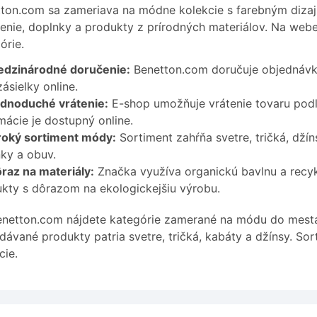
ton.com sa zameriava na módne kolekcie s farebným dizaj
enie, doplnky a produkty z prírodných materiálov. Na web
órie.
dzinárodné doručenie:
Benetton.com doručuje objednávky
zásielky online.
dnoduché vrátenie:
E-shop umožňuje vrátenie tovaru pod
mácie je dostupný online.
roký sortiment módy:
Sortiment zahŕňa svetre, tričká, džín
ky a obuv.
raz na materiály:
Značka využíva organickú bavlnu a recyk
kty s dôrazom na ekologickejšiu výrobu.
netton.com nájdete kategórie zamerané na módu do mesta,
dávané produkty patria svetre, tričká, kabáty a džínsy. So
cie.