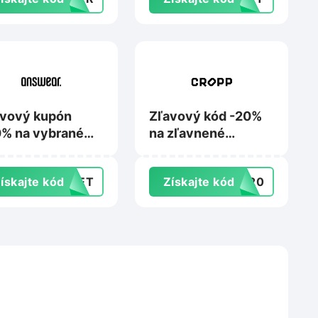
alebo Mixa na
Vivantis.sk
avový kupón
Zľavový kód -20%
% na vybrané
na zľavnené
dukty adidas pri
produkty pri kúpe
e min. 2 kusov
min. 5 kusov na
ískajte kód
CRET
Získajte kód
RA20
Answear.sk
Cropp.com