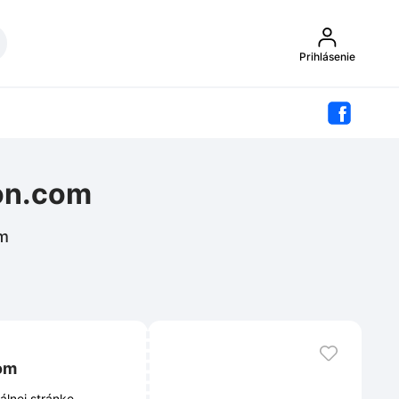
Prihlásenie
ton.com
om
om
álnej stránke