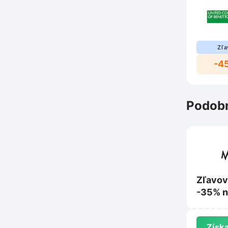
Zľa
-4
Podobn
Zľavov
-35% n
produk
na Mod
Získa