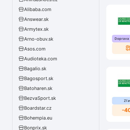
Alibaba.com
Answear.sk
Armytex.sk
Arno-obuv.sk
Doprava
Asos.com
Audioteka.com
Bagalio.sk
Bagosport.sk
Batoharen.sk
BezvaSport.sk
Zľa
Boardstar.cz
-4
Bohempia.eu
Bonprix.sk