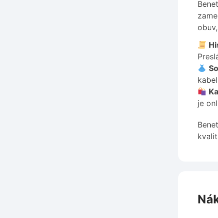
Benet
zamer
obuv,
Hi
Presl
So
kabel
Ka
je on
Benet
kvali
Nák