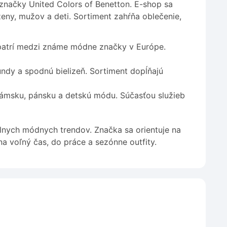
 značky United Colors of Benetton. E-shop sa
eny, mužov a deti. Sortiment zahŕňa oblečenie,
 patrí medzi známe módne značky v Európe.
undy a spodnú bielizeň. Sortiment dopĺňajú
msku, pánsku a detskú módu. Súčasťou služieb
lnych módnych trendov. Značka sa orientuje na
na voľný čas, do práce a sezónne outfity.