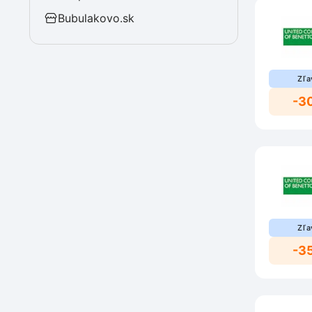
Bubulakovo.sk
Zľa
-3
Zľa
-3