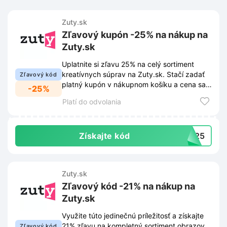
Zuty.sk
Zľavový kupón -25% na nákup na
Zuty.sk
Uplatnite si zľavu 25% na celý sortiment
kreatívnych súprav na Zuty.sk. Stačí zadať
Zľavový kód
platný kupón v nákupnom košíku a cena sa
-25%
automaticky upraví.
Platí do odvolania
Získajte kód
VA25
Zuty.sk
Zľavový kód -21% na nákup na
Zuty.sk
Využite túto jedinečnú príležitosť a získajte
21% zľavu na kompletný sortiment obrazov
Zľavový kód