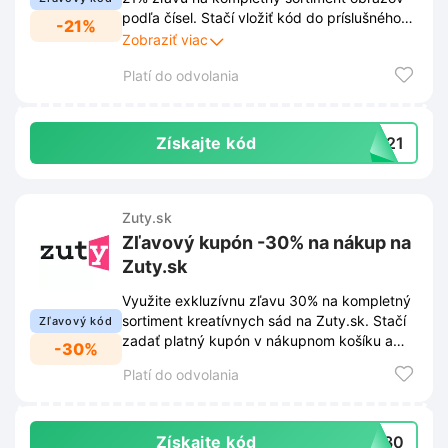
podľa čísel. Stačí vložiť kód do príslušného
-21%
poľa v košíku na webe Zuty.sk a cena
Zobraziť viac
nákupu sa okamžite zníži.
Platí do odvolania
Získajte kód
VA21
Zuty.sk
Zľavový kupón -30% na nákup na
Zuty.sk
Využite exkluzívnu zľavu 30% na kompletný
sortiment kreatívnych sád na Zuty.sk. Stačí
Zľavový kód
zadať platný kupón v nákupnom košíku a
-30%
cena sa automaticky upraví.
Platí do odvolania
Získajte kód
VA30