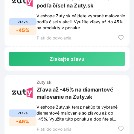
podľa čísel na Zuty.sk
V eshope Zuty.sk nájdete vybrané maľovanie
podľa čísel v akcii. Využite zľavy až do 45%
Zľava
na produkty v ponuke.
-45%
Platí do odvolania
Získajte zľavu
Zuty.sk
Zľava až -45% na diamantové
maľovanie na Zuty.sk
V eshope Zuty.sk teraz nakúpite vybrané
diamantové maľovanie so zľavou až do
Zľava
-45%. Využite túto ponuku a doplňte si
-45%
zásoby na tvorenie.
Platí do odvolania