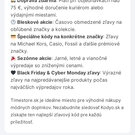
Doprava zdarma
: Platí pri objednávkach nad
75 €, výhodné doručenie kuriérom alebo
výdajnými miestami.
Bleskové akcie
: Časovo obmedzené zľavy na
obľúbené značky a kolekcie.
Špeciálne kódy na konkrétne značky
: Zľavy
na Michael Kors, Casio, Fossil a ďalšie prémiové
značky.
Sezónne akcie
: Jarné, letné a vianočné
výpredaje so zníženými cenami.
Black Friday & Cyber Monday zľavy
: Výrazné
zľavy na najpredávanejšie produkty počas
najväčších výpredajov roka.
Timestore.sk je ideálne miesto pre výhodné nákupy
módnych doplnkov. Nezabudnite sledovať Kodyo.sk a
získajte ten najlepší zľavový kód pre každú
príležitosť.