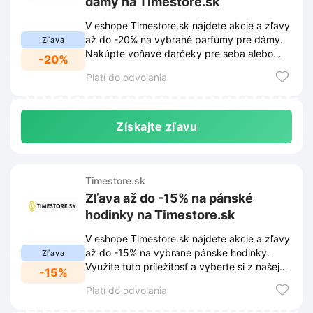
dámy na Timestore.sk
V eshope Timestore.sk nájdete akcie a zľavy
až do -20% na vybrané parfúmy pre dámy.
Zľava
Nakúpte voňavé darčeky pre seba alebo
-20%
svojich blízkych.
Platí do odvolania
Získajte zľavu
Timestore.sk
Zľava až do -15% na pánské
hodinky na Timestore.sk
V eshope Timestore.sk nájdete akcie a zľavy
až do -15% na vybrané pánske hodinky.
Zľava
Využite túto príležitosť a vyberte si z našej
-15%
ponuky.
Platí do odvolania