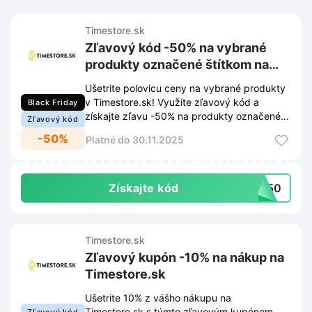
Timestore.sk
Zľavový kód -50% na vybrané
produkty označené štítkom na
Timestore.sk
Ušetrite polovicu ceny na vybrané produkty
v Timestore.sk! Využite zľavový kód a
Black Friday
získajte zľavu -50% na produkty označené
Zľavový kód
špeciálnym štítkom.
-50%
Platné do 30.11.2025
Získajte kód
BF50
Timestore.sk
Zľavový kupón -10% na nákup na
Timestore.sk
Ušetrite 10% z vášho nákupu na
Timestore.sk s týmto zľavovým kupónom.