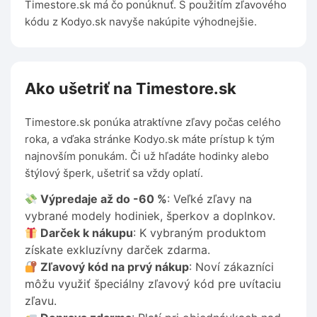
Timestore.sk má čo ponúknuť. S použitím zľavového
kódu z Kodyo.sk navyše nakúpite výhodnejšie.
Ako ušetriť na Timestore.sk
Timestore.sk ponúka atraktívne zľavy počas celého
roka, a vďaka stránke Kodyo.sk máte prístup k tým
najnovším ponukám. Či už hľadáte hodinky alebo
štýlový šperk, ušetriť sa vždy oplatí.
Výpredaje až do -60 %
: Veľké zľavy na
vybrané modely hodiniek, šperkov a doplnkov.
Darček k nákupu
: K vybraným produktom
získate exkluzívny darček zdarma.
Zľavový kód na prvý nákup
: Noví zákazníci
môžu využiť špeciálny zľavový kód pre uvítaciu
zľavu.