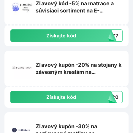
Zľavový kód -5% na matrace a
súvisiaci sortiment na E-
matrac.sk
Získajte kód
L777
Zľavový kupón -20% na stojany k
závesným kreslám na
Scandishop.sk
Získajte kód
US20
Zľavový kupón -30% na