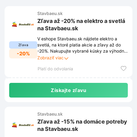
Stavbaeu.sk
Zľava až -20% na elektro a svetlá
na Stavbaeu.sk
V eshope Stavbaeu.sk nájdete elektro a
svetlá, na ktoré platia akcie a zľavy až do
Zľava
-20%. Nakupujte vybrané kúsky za výhodné
-20%
ceny a ušetrite pri osvetlení vašej stavby.
Zobraziť viac
Platí do odvolania
Získajte zľavu
Stavbaeu.sk
Zľava až -15% na domáce potreby
na Stavbaeu.sk