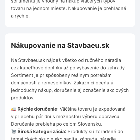
sortimentu je vhodný na nákup viacerých typov
tovaru na jednom mieste. Nakupovanie je prehľadné
a rýchle.
Nákupovanie na Stavbaeu.sk
Na Stavbaeu.sk nájdeš všetko od ručného náradia
cez kúpeľňové doplnky až po vybavenie do záhrady.
Sortiment je prispôsobený reálnym potrebám
domácností a remeselníkov. Zákazníci oceňujú
jednoduchý nákup, doručenie aj označenie akciových
produktov.
Rýchle doručenie
: Väčšina tovaru je expedovaná
v priebehu pár dní s možnosťou výberu dopravcu.
Doručenie prebieha po celom Slovensku.
Široká kategorizácia
: Produkty sú zoradené do
tematických skupín ako sanita, záhrada, náradie,