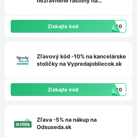
nezľavnené rastliny na
Rastlinkovo.sk
Získajte kód
aj30
Zľavový kód -10% na kancelárske
stoličky na Vypredajobliecok.sk
Získajte kód
IA10
Zľava -5% na nákup na
Odsuseda.sk