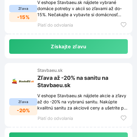
V eshope Stavbaeu.sk nájdete vybrané
domáce potreby v akcii so zľavami až do-
Zľava
15%. Nečakajte a vybavte si domácnosť
-15%
výhodne.
Platí do odvolania
Získajte zľavu
Stavbaeu.sk
Zľava až -20% na sanitu na
Stavbaeu.sk
V eshope Stavbaeu.sk nájdete akcie a zľavy
až do -20% na vybranú sanitu. Nakúpte
Zľava
kvalitnú sanitu za akciové ceny a ušetrite pri
-20%
stavbe či rekonštrukcii.
Platí do odvolania