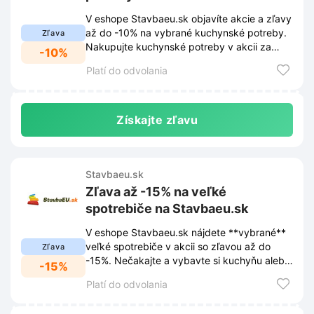
V eshope Stavbaeu.sk objavíte akcie a zľavy
až do -10% na vybrané kuchynské potreby.
Zľava
Nakupujte kuchynské potreby v akcii za
-10%
výhodnejšie ceny.
Platí do odvolania
Získajte zľavu
Stavbaeu.sk
Zľava až -15% na veľké
spotrebiče na Stavbaeu.sk
V eshope Stavbaeu.sk nájdete **vybrané**
veľké spotrebiče v akcii so zľavou až do
Zľava
-15%. Nečakajte a vybavte si kuchyňu alebo
-15%
práčovňu za skvelé ceny!
Platí do odvolania