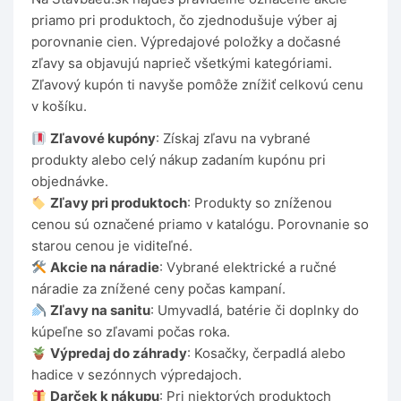
priamo pri produktoch, čo zjednodušuje výber aj
porovnanie cien. Výpredajové položky a dočasné
zľavy sa objavujú naprieč všetkými kategóriami.
Zľavový kupón ti navyše pomôže znížiť celkovú cenu
v košíku.
Zľavové kupóny
: Získaj zľavu na vybrané
produkty alebo celý nákup zadaním kupónu pri
objednávke.
Zľavy pri produktoch
: Produkty so zníženou
cenou sú označené priamo v katalógu. Porovnanie so
starou cenou je viditeľné.
Akcie na náradie
: Vybrané elektrické a ručné
náradie za znížené ceny počas kampaní.
Zľavy na sanitu
: Umyvadlá, batérie či doplnky do
kúpeľne so zľavami počas roka.
Výpredaj do záhrady
: Kosačky, čerpadlá alebo
hadice v sezónnych výpredajoch.
Darček k nákupu
: Pri niektorých produktoch