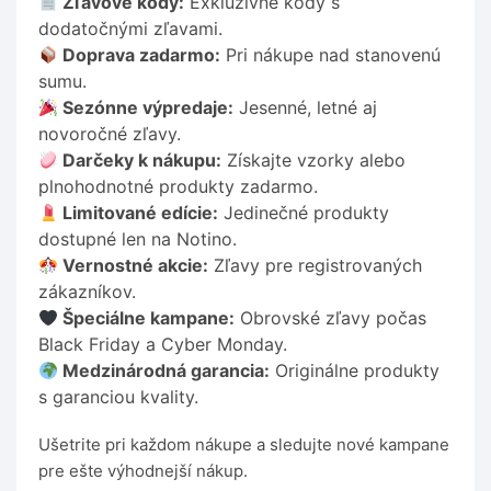
Zľavové kódy:
Exkluzívne kódy s
dodatočnými zľavami.
Doprava zadarmo:
Pri nákupe nad stanovenú
sumu.
Sezónne výpredaje:
Jesenné, letné aj
novoročné zľavy.
Darčeky k nákupu:
Získajte vzorky alebo
plnohodnotné produkty zadarmo.
Limitované edície:
Jedinečné produkty
dostupné len na Notino.
Vernostné akcie:
Zľavy pre registrovaných
zákazníkov.
Špeciálne kampane:
Obrovské zľavy počas
Black Friday a Cyber Monday.
Medzinárodná garancia:
Originálne produkty
s garanciou kvality.
Ušetrite pri každom nákupe a sledujte nové kampane
pre ešte výhodnejší nákup.