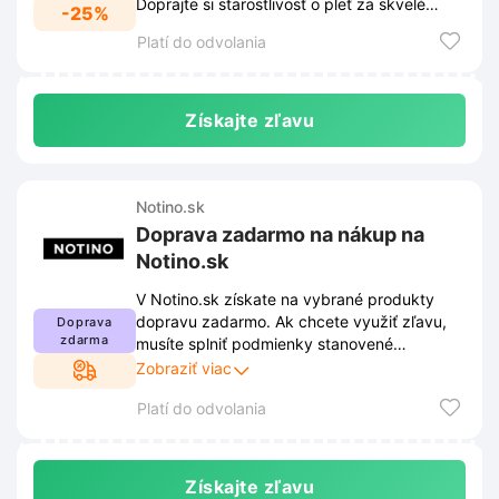
Doprajte si starostlivosť o pleť za skvelé
-25%
ceny.
Platí do odvolania
Získajte zľavu
Notino.sk
Doprava zadarmo na nákup na
Notino.sk
V Notino.sk získate na vybrané produkty
dopravu zadarmo. Ak chcete využiť zľavu,
Doprava
zdarma
musíte splniť podmienky stanovené
obchodom. Tieto podmienky sú uverejnené
Zobraziť viac
na webovej stránke obchodu a môžu sa
Platí do odvolania
priebežne meniť.
Získajte zľavu