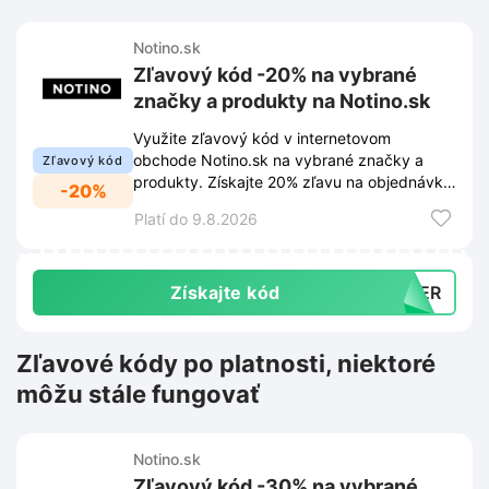
Notino.sk
Zľavový kód -20% na vybrané
značky a produkty na Notino.sk
Využite zľavový kód v internetovom
obchode Notino.sk na vybrané značky a
Zľavový kód
produkty. Získajte 20% zľavu na objednávku
-20%
pri uplatnení tohto kódu v košíku.
Platí do 9.8.2026
Získajte kód
MMER
Zľavové kódy po platnosti, niektoré
môžu stále fungovať
Notino.sk
Zľavový kód -30% na vybrané