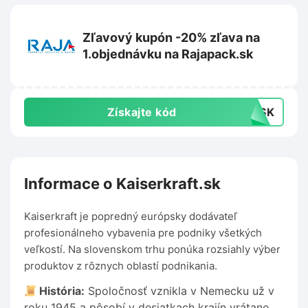
Zľavový kupón -20% zľava na
1.objednávku na Rajapack.sk
Získajte kód
NCSK
Informace o Kaiserkraft.sk
Kaiserkraft je popredný európsky dodávateľ
profesionálneho vybavenia pre podniky všetkých
veľkostí. Na slovenskom trhu ponúka rozsiahly výber
produktov z rôznych oblastí podnikania.
História:
Spoločnosť vznikla v Nemecku už v
roku 1945 a pôsobí v desiatkach krajín vrátane