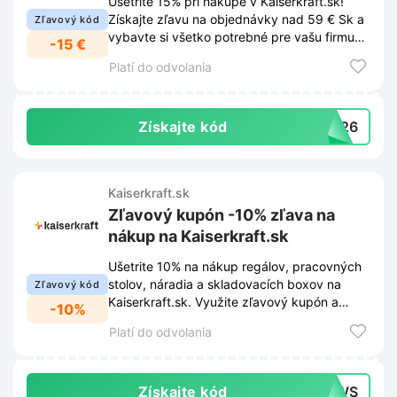
Ušetrite 15% pri nákupe v Kaiserkraft.sk!
Získajte zľavu na objednávky nad 59 € Sk a
Zľavový kód
vybavte si všetko potrebné pre vašu firmu
-15 €
výhodnejšie.
Platí do odvolania
Získajte kód
NY26
Kaiserkraft.sk
Zľavový kupón -10% zľava na
nákup na Kaiserkraft.sk
Ušetrite 10% na nákup regálov, pracovných
stolov, náradia a skladovacích boxov na
Zľavový kód
Kaiserkraft.sk. Využite zľavový kupón a
-10%
nakúpte výhodnejšie.
Platí do odvolania
Získajte kód
NEWS