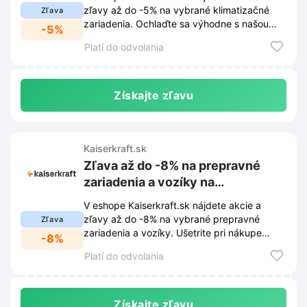
zľavy až do -5% na vybrané klimatizačné
Zľava
zariadenia. Ochlaďte sa výhodne s našou
-5%
ponukou.
Platí do odvolania
Získajte zľavu
Kaiserkraft.sk
Zľava až do -8% na prepravné
zariadenia a vozíky na
Kaiserkraft.sk
V eshope Kaiserkraft.sk nájdete akcie a
zľavy až do -8% na vybrané prepravné
Zľava
zariadenia a vozíky. Ušetrite pri nákupe
-8%
prepravných zariadení a vozíkov.
Platí do odvolania
Získajte zľavu