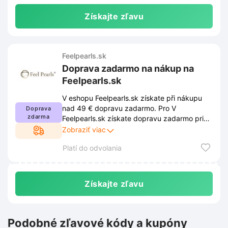
Získajte zľavu
Feelpearls.sk
Doprava zadarmo na nákup na
Feelpearls.sk
V eshopu Feelpearls.sk získate při nákupu
nad 49 € dopravu zadarmo. Pro V
Doprava
zdarma
Feelpearls.sk získate dopravu zadarmo pri
nákupe nad 49 €. Ak chcete využiť zľavu,
Zobraziť viac
musíte dodržiavať podmienky stanovené
Platí do odvolania
obchodom. Tieto podmienky sú uverejnené
na webovej stránke obchodu a môžu sa z
času na čas zmeniť.
Získajte zľavu
Podobné zľavové kódy a kupóny