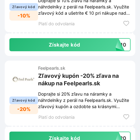
Doprajte si 10% zľavu na náramky a
náhrdelníky z perál na Feelpearls.sk. Využite
Zľavový kód
zľavový kód a ušetrite € 10 pri nákupe nad €
-10%
100.
Platí do odvolania
Získajte kód
ly10
Feelpearls.sk
Zľavový kupón -20% zľava na
nákup na Feelpearls.sk
Doprajte si 20% zľavu na náramky a
náhrdelníky z perál na Feelpearls.sk. Využite
Zľavový kód
zľavový kupón a ozdobte sa krásnymi
-20%
šperkami za výhodnú cenu.
Platí do odvolania
Získajte kód
ly20