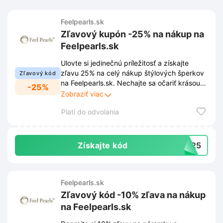
Feelpearls.sk
Zľavový kupón -25% na nákup na
Feelpearls.sk
Ulovte si jedinečnú príležitosť a získajte
zľavu 25% na celý nákup štýlových šperkov
Zľavový kód
na Feelpearls.sk. Nechajte sa očariť krásou
-25%
perál a využite túto exkluzívnu ponuku ešte
Zobraziť viac
dnes!
Platí do odvolania
Získajte kód
ly25
Feelpearls.sk
Zľavový kód -10% zľava na nákup
na Feelpearls.sk