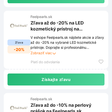
Feelpearls.sk
Zľava až do -20% na LED
kozmetický prístroj na
Feelpearls.sk
V eshope Feelpearls.sk nájdete akcie a zľavy
až do -20% na vybrané LED kozmetické
Zľava
prístroje. Doprajte si profesionálnu
-20%
starostlivosť o pleť z pohodlia domova za
Zobraziť viac
skvelé ceny.
Platí do odvolania
Získajte zľavu
Feelpearls.sk
Zľava až do -10% na perlový
prášok na Feelpearls.sk