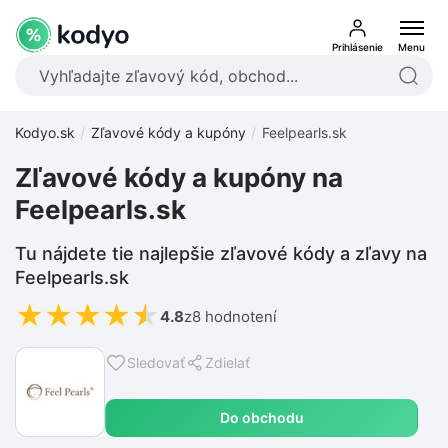
Prihlásenie
Menu
Kodyo.sk
Zľavové kódy a kupóny
Feelpearls.sk
Zľavové kódy a kupóny na
Feelpearls.sk
Tu nájdete tie najlepšie zľavové kódy a zľavy na
Feelpearls.sk
★
★
★
★
★
4.8
z
8 hodnotení
Sledovať
Zdielať
Do obchodu